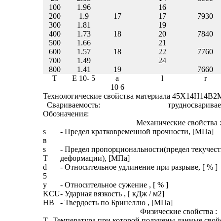
100
1.96
16
200
1.9
17
17
7930
300
1.81
19
400
1.73
18
20
7840
500
1.66
21
600
1.57
18
22
7760
700
1.49
24
800
1.41
19
7660
T
E 10
- 5
a
l
r
10
6
Технологические свойства материала 45Х14Н14В2М
Свариваемость:
трудносваривае
Обозначения:
Механические свойства 
s
- Предел кратковременной прочности, [МПа]
в
s
- Предел пропорциональности(предел текучест
T
деформации), [МПа]
d
- Относительное удлинение при разрыве, [ % ]
5
y
- Относительное сужение , [ % ]
KCU
- Ударная вязкость , [ кДж / м
2
]
HB
- Твердость по Бринеллю , [МПа]
Физические свойства :
T
- Температура,при которой получены данные свойст