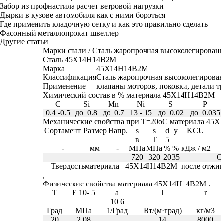
Забор из профнастила расчет ветровой нагрузки
Дырки в кузове автомобиля как с ними бороться
Где применить кладочную сетку и как это правильно сделать
Фасонный металлопрокат швеллер
Другие статьи
Марки стали
/
Сталь жаропрочная высоколегирован
Сталь 45Х14Н14В2М
Марка
45Х14Н14В2М
Классификация
Сталь жаропрочная высоколегирова
Применение
клапаны моторов, поковки, детали т
Химический состав в % материала 45Х14Н14В2М
C
Si
Mn
Ni
S
P
0.4 -0.5
до 0.8
до 0.7
13 - 15
до 0.02
до 0.035
Механические свойства при Т=20
o
С материала 45
Сортамент
Размер
Напр.
s
s
d
y
KCU
в
T
5
-
мм
-
МПа
МПа
%
%
кДж / м
2
720
320
20
35
О
Твердостьматериала 45Х14Н14В2М после отжи
,
Физические свойства материала 45Х14Н14В2М .
T
E 10
- 5
a
l
r
10
6
Град
МПа
1/Град
Вт/(м·град)
кг/м
3
20
2.08
14
8000