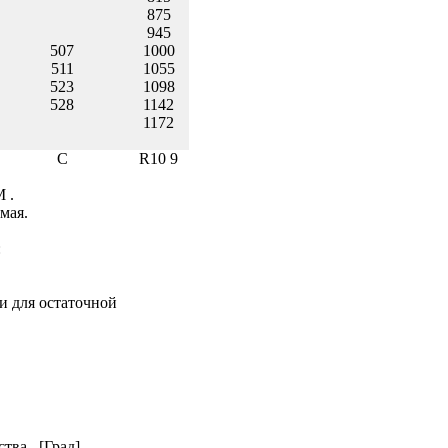
875
945
507
1000
511
1055
523
1098
528
1142
1172
C
R10
9
 .
мая.
:
и для остаточной
ва , [Град]