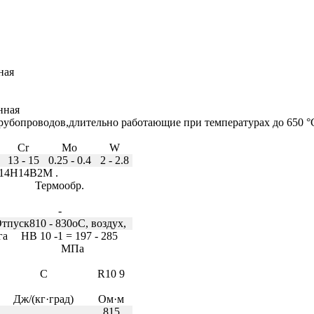
ная
нная
рубопроводов,длительно работающие при температурах до 650 °С
Cr
Mo
W
13 - 15
0.25 - 0.4
2 - 2.8
Х14Н14В2М .
Термообр.
-
тпуск810 - 830
o
C, воздух,
га
HB 10
-1
= 197 - 285
МПа
C
R10
9
Дж/(кг·град)
Ом·м
815