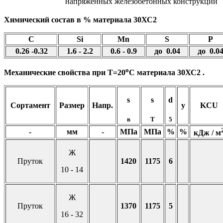
напряженных железобетонных конструкций
Химический состав в % материала 30ХС2
C
Si
Mn
S
P
0.26 -0.32
1.6 - 2.2
0.6 - 0.9
до 0.04
до 0.0
o
Механические свойства при Т=20
С материала 30ХС2 .
s
s
d
Сортамент
Размер
Напр.
y
KCU
в
T
5
-
мм
-
МПа
МПа
%
%
кДж / м
Ж
Пруток
1420
1175
6
10 - 14
Ж
Пруток
1370
1175
5
16 - 32