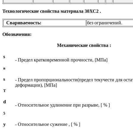
Технологические свойства материала 30ХС2 .
Свариваемость:
без ограничений.
Обозначения:
Механические свойства :
s
- Предел кратковременной прочности, [МПа]
в
s
- Предел пропорциональности(предел текучести для ост
деформации), [МПа]
T
d
- Относительное удлинение при разрыве, [ % ]
5
y
- Относительное сужение , [ % ]