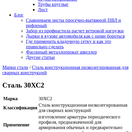
Трубы круглые
Лист
Блог
Сравниваем листы просечно-вытяжной ПВЛ и
рифленый
Забор из профнастила расчет ветровой нагрузки
Дырки в кузове автомобиля как с ними бороться
Где применить кладочную сетку и как это
правильно сделать
Фасонный металлопрокат швеллер
Другие статьи
Марки стали
/
Сталь конструкционная низколегированная для
сварных конструкций
Сталь 30ХС2
Марка
30ХС2
Сталь конструкционная низколегированная
Классификация
для сварных конструкций
изготовление арматуры периодического
профиля, предназначенной для
Применение
армирования обычных и предварительно