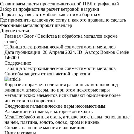
Сравниваем листы просечно-вытяжной ПВЛ и рифленый
Забор из профнастила расчет ветровой нагрузки
Дырки в кузове автомобиля как с ними бороться
Где применить кладочную сетку и как это правильно сделать
Фасонный металлопрокат швеллер
Другие статьи
Главная
/
Блог
/
Свойства и обработка металлов (кроме
стали)
Таблица электрохимической совместимости металлов
Дата публикации: 28 Апреля 2024. ID
Автор:
Волков Семён
146009
Содержание:
Таблица электрохимической совместимости металлов
Способы защиты от контактной коррозии
Коррозия поражает сочетания различных металлов под
влиянием атмосферы, но при этом некоторые пары
металлических элементов испытывают окисление более
интенсивно и скоростно.
Следующие гальванические пары несовместимы:
Алюминии и сплавы, в которые он входит.
МедьНеобработанная сталь, а также все сплавы, основанные
на ней, платина, золото, олово, хром и никель.
Сплавы на основе магния и алюминия.
Цинк и сплавы.