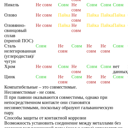
Никель
Не совм
Совм
Не
Совм
Совм
Совм
совм
Олово
Не совм
Пайка
Не
Пайка
Пайка
Пайка
совм
Оловянно-
Не совм
Пайка
Не
Пайка
Пайка
Пайка
свинцовый
совм
сплав
(припой ПОС)
Сталь
Совм
Не
Совм
Не
Не
Совм
нелегированная
совм
совм
совм
(углеродистая)/
чугун
Хром
Не совм
Совм
Не
Совм
Совм
нет
совм
данных
Цинк
Совм
Не
Совм
Не
Не
Совм
совм
совм
совм
Компатибельные – это совместимые.
Несовместимые - не совм.
П при паянии оказываются совместимы, однако при
непосредственном контакте они становятся
несовместимыми, поскольку образуют гальваническую
пару.
Способы защиты от контактной коррозии
Возможность установить соединение между металлами без