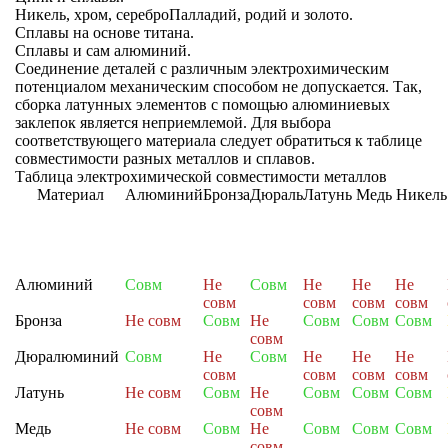
Никель, хром, сереброПалладий, родий и золото.
Сплавы на основе титана.
Сплавы и сам алюминий.
Соединение деталей с различным электрохимическим
потенциалом механическим способом не допускается. Так,
сборка латунных элементов с помощью алюминиевых
заклепок является неприемлемой. Для выбора
соответствующего материала следует обратиться к таблице
совместимости разных металлов и сплавов.
Таблица электрохимической совместимости металлов
Материал
Алюминий
Бронза
Дюраль
Латунь
Медь
Никель
Алюминий
Совм
Не
Совм
Не
Не
Не
совм
совм
совм
совм
Бронза
Не совм
Совм
Не
Совм
Совм
Совм
совм
Дюралюминий
Совм
Не
Совм
Не
Не
Не
совм
совм
совм
совм
Латунь
Не совм
Совм
Не
Совм
Совм
Совм
совм
Медь
Не совм
Совм
Не
Совм
Совм
Совм
совм