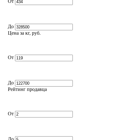
От
До
Цена за кг, руб.
От
До
Рейтинг продавца
От
До