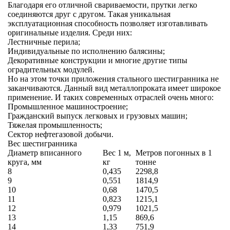
Благодаря его отличной свариваемости, прутки легко
соединяются друг с другом. Такая уникальная
эксплуатационная способность позволяет изготавливать
оригинальные изделия. Среди них:
Лестничные перила;
Индивидуальные по исполнению балясины;
Декоративные конструкции и многие другие типы
оградительных модулей.
Но на этом точки приложения стального шестигранника не
заканчиваются. Данный вид металлопроката имеет широкое
применение. И таких современных отраслей очень много:
Промышленное машиностроение;
Гражданский выпуск легковых и грузовых машин;
Тяжелая промышленность;
Сектор нефтегазовой добычи.
Вес шестигранника
Диаметр вписанного
Вес 1 м,
Метров погонных в 1
круга, мм
кг
тонне
8
0,435
2298,8
9
0,551
1814,9
10
0,68
1470,5
11
0,823
1215,1
12
0,979
1021,5
13
1,15
869,6
14
1,33
751,9