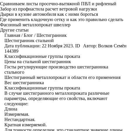
Сравниваем листы просечно-вытяжной ПВЛ и рифленый
Забор из профнастила расчет ветровой нагрузки
Дырки в кузове автомобиля как с ними бороться
Где применить кладочную сетку и как это правильно сделать
Фасонный металлопрокат швеллер
Другие статьи
Главная
/
Блог
/
Шестигранник
Шестигранник стальной
Дата публикации: 22 Ноября 2023. ID
Автор:
Волков Семён
144389
Классификационные группы проката
Цены на стальной шестигранник
Госты регулирующие производство шестигранника
стального
Шестигранный металлопрокат и области его применения
Вес шестигранника
Классификационные группы проката
В случае шестигранного металлопроката различные
параметры, определяющие его свойства, включают
следующие:
Длина
Измеряемая.
Нестандартная.
Кратная измеряемой.
Для точности определим, что стандартное значение длины