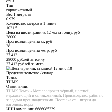
ст10
Тип
горячекатаный
Вес 1 метра, кг
0.979
Количество метров в 1 тонне
1021.5
Цена на шестигранник 12 мм за тонну, руб
28000
Прогнозная цена за кг, руб
28
Прогнозная цена за метр, руб
27.412
28000
рублей за тонну
27.412
рублей за метр
Представительство / склад:
Томск
ТНМК
О компании:
ТНМК Томск - Металлопрокат чёрный, цветной,
нержавеющий и оцинкованный. Производство, работа с
заводами производителями. Поставка от 1 штуки до
вагонных норм
ИНН компании:
6686085239