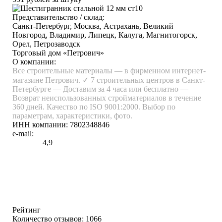
Представительство / склад:
Санкт-Петербург, Москва, Астрахань, Великий
Новгород, Владимир, Липецк, Калуга, Магнитогорск,
Орел, Петрозаводск
Торговый дом «Петрович»
О компании:
Все строительные материалы — в фирменном интернет-
магазине Петрович. ✓ 7 строительных центров в Санкт-
Петербурге — Доставим за 4 часа или бесплатно —
Возврат неиспользованных стройматериалов в течение
360 дней. Качество по ISO 9001:2000. Выбор по
параметрам, характеристики, фото.
ИНН компании:
7802348846
e-mail:
4,9
Рейтинг
Количество отзывов: 1066