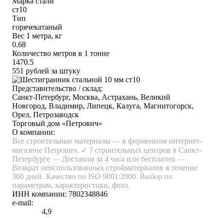
Марка стали
ст10
Тип
горячекатаный
Вес 1 метра, кг
0.68
Количество метров в 1 тонне
1470.5
551
рублей за штуку
Представительство / склад:
Санкт-Петербург, Москва, Астрахань, Великий
Новгород, Владимир, Липецк, Калуга, Магнитогорск,
Орел, Петрозаводск
Торговый дом «Петрович»
О компании:
Все строительные материалы — в фирменном интернет-
магазине Петрович. ✓ 7 строительных центров в Санкт-
Петербурге — Доставим за 4 часа или бесплатно —
Возврат неиспользованных стройматериалов в течение
360 дней. Качество по ISO 9001:2000. Выбор по
параметрам, характеристики, фото.
ИНН компании:
7802348846
e-mail:
4,9