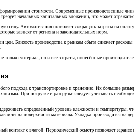
 формировании стоимости. Современные производственные линии
 требует начальных капитальных вложений, что может отражатьс
ую силу. Автоматизация позволяет сокращать затраты на оплату
оторые зависят от региона и законодательных норм.
 цен. Близость производства к рынкам сбыта снижает расходы на
.
е только материал, но и все затраты, понесённые производителем
ния
бого подхода к транспортировке и хранению. Их большие разме
анизмы. При погрузке и разгрузке следует учитывать необходи
ддерживать определённый уровень влажности и температуры, чт
авчины на поверхности материала. Укладка производится на де
ьный контакт с влагой. Периодический осмотр позволяет заране