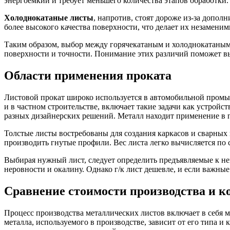
энергоемкий и требует меньшего количества этапов обработки
Холоднокатаные листы
, напротив, стоят дороже из-за допол
более высокого качества поверхности, что делает их незаменим
Таким образом, выбор между горячекатаным и холоднокатаным 
поверхности и точности. Понимание этих различий поможет в
Области применения проката
Листовой прокат широко используется в автомобильной промы
и в частном строительстве, включает такие задачи как устрой
разных дизайнерских решений. Металл находит применение в п
Толстые листы востребованы для создания каркасов и сварны
производить гнутые профили. Вес листа легко вычисляется по
Выбирая нужный лист, следует определить предъявляемые к не
неровности и окалину. Однако г/к лист дешевле, и если важные
Сравнение стоимости производства и к
Процесс производства металлических листов включает в себя 
металла, используемого в производстве, зависит от его типа и