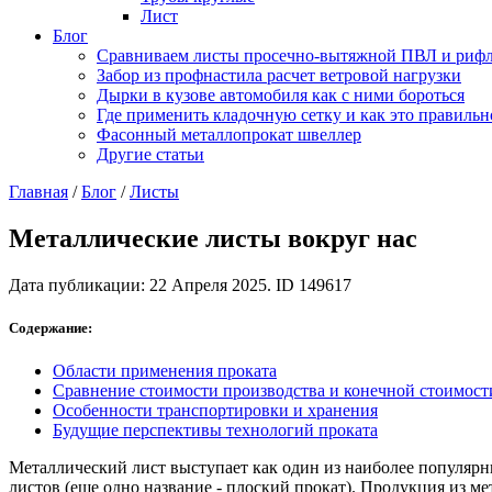
Лист
Блог
Сравниваем листы просечно-вытяжной ПВЛ и риф
Забор из профнастила расчет ветровой нагрузки
Дырки в кузове автомобиля как с ними бороться
Где применить кладочную сетку и как это правильн
Фасонный металлопрокат швеллер
Другие статьи
Главная
/
Блог
/
Листы
Металлические листы вокруг нас
Дата публикации: 22 Апреля 2025. ID 149617
Содержание:
Области применения проката
Сравнение стоимости производства и конечной стоимост
Особенности транспортировки и хранения
Будущие перспективы технологий проката
Металлический лист выступает как один из наиболее популярны
листов (еще одно название - плоский прокат). Продукция из м