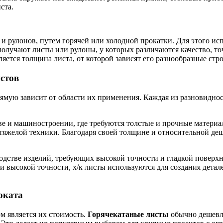
ста.
в и рулонов, путем горячей или холодной прокатки. Для этого 
получают листы или рулоны, у которых различаются качество, то
яется толщина листа, от которой зависят его разнообразные ст
стов
мую зависит от области их применения. Каждая из разновиднос
ве и машиностроении, где требуются толстые и прочные материа
е тяжелой техники. Благодаря своей толщине и относительной де
дстве изделий, требующих высокой точности и гладкой поверхн
и высокой точности, х/к листы используются для создания детал
оката
м является их стоимость.
Горячекатаные листы
обычно дешевле