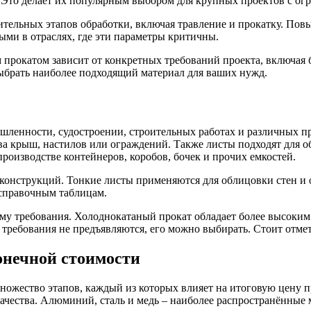
. Это делает их популярным выбором для крупных проектов с о
нительных этапов обработки, включая травление и прокатку. По
ыми в отраслях, где эти параметры критичны.
прокатом зависит от конкретных требований проекта, включая б
ыбрать наиболее подходящий материал для ваших нужд.
шленности, судостроении, строительных работах и различных 
ства крыш, настилов или ограждений. Также листы подходят для 
роизводстве контейнеров, коробов, бочек и прочих емкостей.
х конструкций. Тонкие листы применяются для облицовки стен 
 справочным таблицам.
му требования. Холоднокатаный прокат обладает более высоким 
 требования не предъявляются, его можно выбирать. Стоит отмет
онечной стоимости
множество этапов, каждый из которых влияет на итоговую цену 
 качества. Алюминий, сталь и медь – наиболее распространённые