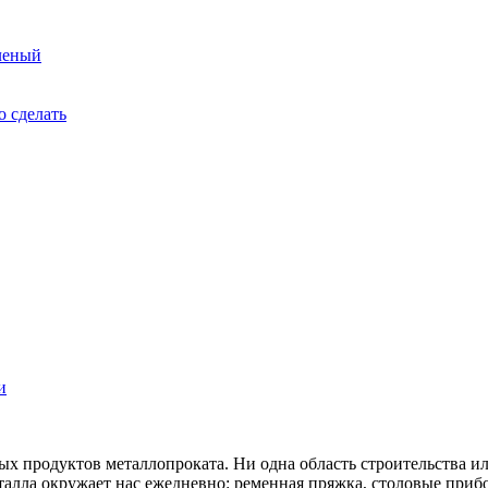
леный
о сделать
и
х продуктов металлопроката. Ни одна область строительства ил
еталла окружает нас ежедневно: ременная пряжка, столовые при