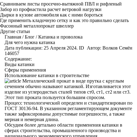
Сравниваем листы просечно-вытяжной ПВЛ и рифленый
Забор из профнастила расчет ветровой нагрузки
Дырки в кузове автомобиля как с ними бороться
Где применить кладочную сетку и как это правильно сделать
Фасонный металлопрокат швеллер
Другие статьи
Главная
/
Блог
/
Катанка и проволока
Для чего нужна катанка
Дата публикации: 25 Апреля 2024. ID
Автор:
Волков Семён
146057
Содержание:
Виды катанки
Сферы применения
Использование катанки в строительстве
Металлический прокат в виде прутка с круглым
сечением обычно называют катанкой. Изготавливается этот
изделие из углеродистых сталей типов ст0, ст1, ст2 или ст3.
Этот тип проката пользуется большим спросом.
Процесс технологический определен и стандартизирован по
ГОСТ 30136-94. В указанном регламентирующем документе
также зафиксированы допустимые погрешности, а также
мерная и немерная длина.
Обсудим более детально области применения катанки в
сферах строительства, промышленного производства и
национального экономического управления.