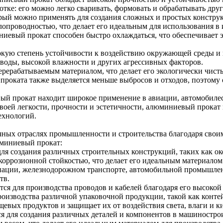
тке: его можно легко сваривать, формовать и обрабатывать др
рый можно применять для создания сложных и простых констру
опроводностью, что делает его идеальным для использования 
иниевый прокат способен быстро охлаждаться, что обеспечивае
ую степень устойчивости к воздействию окружающей среды и ко
воды, высокой влажности и других агрессивных факторов.
рерабатываемым материалом, что делает его экологически чис
роката также выделяется меньше выбросов и отходов, поэтому 
вый прокат находит широкое применение в авиации, автомобилес
своей легкости, прочности и эстетичности, алюминиевый прока
ехнологий.
ных отраслях промышленности и строительства благодаря свои
юминиевый прокат:
ля создания различных строительных конструкций, таких как ок
коррозионной стойкостью, что делает его идеальным материалом
иации, железнодорожном транспорте, автомобильной промышленн
тв.
ся для производства проводов и кабелей благодаря его высоко
роизводства различной упаковочной продукции, такой как конте
евых продуктов и защищает их от воздействия света, влаги и к
 для создания различных деталей и компонентов в машиностро