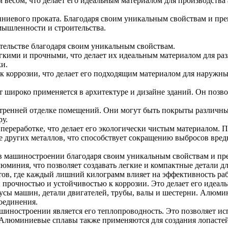
весом, что делает его идеальным материалом для производства
иевого проката. Благодаря своим уникальным свойствам и пре
мышленности и строительства.
ельстве благодаря своим уникальным свойствам.
ими и прочными, что делает их идеальным материалом для раз
и.
 коррозии, что делает его подходящим материалом для наружных
 широко применяется в архитектуре и дизайне зданий. Он позво
ренней отделке помещений. Они могут быть покрыты различны
ру.
 переработке, что делает его экологически чистым материалом.
е других металлов, что способствует сокращению выбросов вред
 машиностроении благодаря своим уникальным свойствам и пр
алюминия, что позволяет создавать легкие и компактные детали 
ов, где каждый лишний килограмм влияет на эффективность ра
 прочностью и устойчивостью к коррозии. Это делает его идеал
усы машин, детали двигателей, трубы, валы и шестерни. Алюмини
соединения.
остроении является его теплопроводность. Это позволяет испо
 Алюминиевые сплавы также применяются для создания лопастей