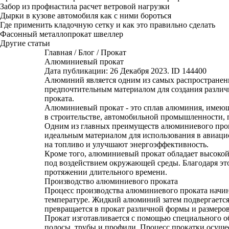
Забор из профнастила расчет ветровой нагрузки
Дырки в кузове автомобиля как с ними бороться
Где применить кладочную сетку и как это правильно сделать
Фасонный металлопрокат швеллер
Другие статьи
Главная
/
Блог
/
Прокат
Алюминиевый прокат
Дата публикации: 26 Декабря 2023. ID 144400
Алюминий является одним из самых распространенн
предпочтительным материалом для создания различн
проката.
Алюминиевый прокат - это сплав алюминия, имеющи
в строительстве, автомобильной промышленности, 
Одним из главных преимуществ алюминиевого прока
идеальным материалом для использования в авиац
на топливо и улучшают энергоэффективность.
Кроме того, алюминиевый прокат обладает высокой
под воздействием окружающей среды. Благодаря эт
протяжении длительного времени.
Производство алюминиевого проката
Процесс производства алюминиевого проката начина
температуре. Жидкий алюминий затем подвергается
превращается в прокат различной формы и размеров
Прокат изготавливается с помощью специального о
полосы, трубы и профили. Процесс прокатки осуще