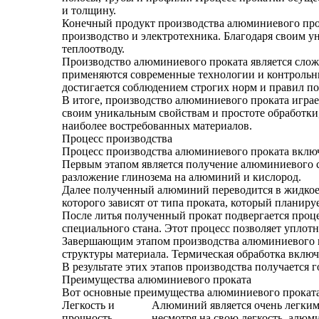
и толщину.
Конечный продукт производства алюминиевого прок
производство и электротехника. Благодаря своим 
теплоотводу.
Производство алюминиевого проката является слож
применяются современные технологии и контрольны
достигается соблюдением строгих норм и правил п
В итоге, производство алюминиевого проката игра
своим уникальным свойствам и простоте обработки
наиболее востребованных материалов.
Процесс производства
Процесс производства алюминиевого проката включ
Первым этапом является получение алюминиевого спл
разложение глинозема на алюминий и кислород.
Далее полученный алюминий переводится в жидкое с
которого зависят от типа проката, который планиру
После литья полученный прокат подвергается проц
специального стана. Этот процесс позволяет уплот
Завершающим этапом производства алюминиевого пр
структуры материала. Термическая обработка включ
В результате этих этапов производства получаетс
Преимущества алюминиевого проката
Вот основные преимущества алюминиевого проката
Легкость и
Алюминий является очень легким 
прочность
несмотря на свою легкость, алюм