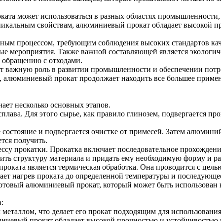
ата может использоваться в разных областях промышленности, 
уникальным свойствам, алюминиевый прокат обладает высокой пр
ным процессом, требующим соблюдения высоких стандартов каче
е мероприятия. Также важной составляющей является экологичес
о обращению с отходами.
ет важную роль в развитии промышленности и обеспечении потр
, алюминиевый прокат продолжает находить все большее примен
ает несколько основных этапов.
ава. Для этого сырье, как правило глинозем, подвергается проц
остояние и подвергается очистке от примесей. Затем алюминий
ется получить.
ессу прокатки. Прокатка включает последовательное прохожден
нить структуру материала и придать ему необходимую форму и р
оката является термическая обработка. Она проводится с цель
ает нагрев проката до определенной температуры и последующе
я готовый алюминиевый прокат, который может быть использован
:
металлом, что делает его прокат подходящим для использования 
иниевый прокат обладает высокой прочностью и устойчивостью 