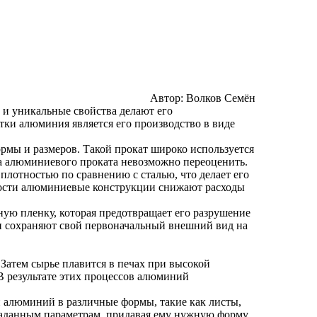
Автор:
Волков Семён
 и уникальные свойства делают его
тки алюминия является его производство в виде
рмы и размеров. Такой прокат широко используется
а алюминиевого проката невозможно переоценить.
лотностью по сравнению с сталью, что делает его
кости алюминиевые конструкции снижают расходы
ю пленку, которая предотвращает его разрушение
и сохраняют свой первоначальный внешний вид на
Затем сырье плавится в печах при высокой
В результате этих процессов алюминий
й алюминий в различные формы, такие как листы,
заданным параметрам, придавая ему нужную форму