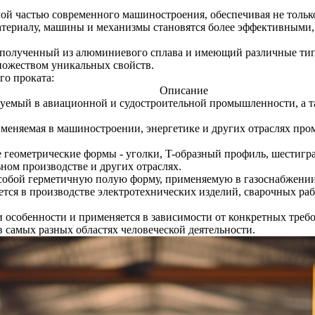
й частью современного машиностроения, обеспечивая не только
материалу, машины и механизмы становятся более эффективными
 полученный из алюминиевого сплава и имеющий различные тип
ножеством уникальных свойств.
го проката:
Описание
уемый в авиационной и судостроительной промышленности, а т
меняемая в машиностроении, энергетике и других отраслях пром
еометрические формы - уголки, T-образный профиль, шестигран
ом производстве и других отраслях.
обой герметичную полую форму, применяемую в газоснабжении, 
ся в производстве электротехнических изделий, сварочных работ
 особенности и применяется в зависимости от конкретных требо
в самых разных областях человеческой деятельности.