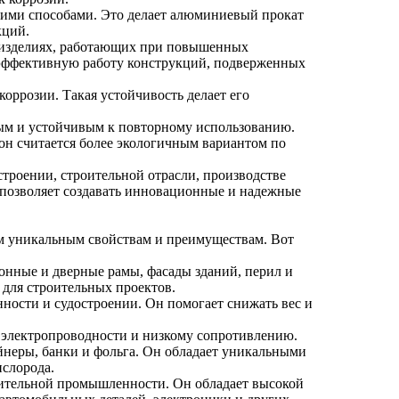
угими способами. Это делает алюминиевый прокат
кций.
в изделиях, работающих при повышенных
т эффективную работу конструкций, подверженных
ррозии. Такая устойчивость делает его
тым и устойчивым к повторному использованию.
он считается более экологичным вариантом по
троении, строительной отрасли, производстве
т позволяет создавать инновационные и надежные
м уникальным свойствам и преимуществам. Вот
онные и дверные рамы, фасады зданий, перил и
 для строительных проектов.
ости и судостроении. Он помогает снижать вес и
й электропроводности и низкому сопротивлению.
йнеры, банки и фольга. Он обладает уникальными
ислорода.
ительной промышленности. Он обладает высокой