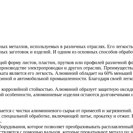
ых металлов, используемых в различных отраслях. Его легкость
ых заготовок и изделий. И одним из основных способов обрабо
й форму листов, пластин, прутков или профилей различной фо
производстве электропроводки и других отраслях. Преимуществ
та является его легкость.
Алюминий обладает на 60% меньшей п
ионной и автомобильной промышленности. Благодаря своей лег
 коррозийной стойкостью.
Алюминий образует защитную оксидну
ой особенности, алюминиевые изделия остаются долговечными 
ется с чистки алюминиевого сырья от примесей и загрязнений. 
 специальной обработке, включающей литье, прокатку и отжиг. 
.
борудования, которое позволяет преобразовывать расплавленны
ствляется с помощью вальцов, которые прокатывают металл по 