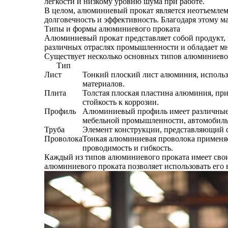
легкости и низкому уровню шума при работе.
В целом, алюминиевый прокат является неотъемлемо
долговечность и эффективность. Благодаря этому 
Типы и формы алюминиевого проката
Алюминиевый прокат представляет собой продукт,
различных отраслях промышленности и обладает м
Существует несколько основных типов алюминиево
Тип
Лист
Тонкий плоский лист алюминия, использ
материалов.
Плита
Толстая плоская пластина алюминия, при
стойкость к коррозии.
Профиль
Алюминиевый профиль имеет различные г
мебельной промышленности, автомобильн
Труба
Элемент конструкции, представляющий с
Проволока
Тонкая алюминиевая проволока применяет
проводимость и гибкость.
Каждый из типов алюминиевого проката имеет свои
алюминиевого проката позволяет использовать его 