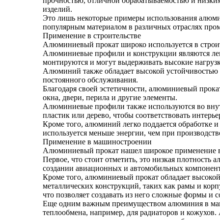
прочностью, отличной обрабатываемостью и низким 
изделий.
Это лишь некоторые примеры использования алюмин
популярным материалом в различных отраслях про
Применение в строительстве
Алюминиевый прокат широко используется в строит
Алюминиевые профили и конструкции являются легк
монтируются и могут выдерживать высокие нагрузк
Алюминий также обладает высокой устойчивостью к
постоянного обслуживания.
Благодаря своей эстетичности, алюминиевый прокат
окна, двери, перила и другие элементы.
Алюминиевые профили также используются во внут
пластик или дерево, чтобы соответствовать интерье
Кроме того, алюминий легко поддается обработке и
используется меньше энергии, чем при производств
Применение в машиностроении
Алюминиевый прокат нашел широкое применение в
Первое, что стоит отметить, это низкая плотность 
создании авиационных и автомобильных компонент
Кроме того, алюминиевый прокат обладает высокой
металлических конструкций, таких как рамы и корп
что позволяет создавать из него сложные формы и 
Еще одним важным преимуществом алюминия в машин
теплообмена, например, для радиаторов и кожухов.