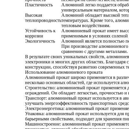
Пластичность
Алюминий легко поддается обрабо
универсальным материалом, кото
Высокая
Алюминий обладает высокой тепл
теплопроводность
температурах. Кроме того, алюм
тепловым воздействиям.
Устойчивость к
Алюминиевый прокат имеет высок
коррозии
применимым в условиях соленой 
Экологичность
Алюминий является полностью пе
При производстве алюминиевого п
сравнению с другими металлами.
В результате своих уникальных свойств, алюминие
электроники и многих других областях. Благодаря 
конструкции, способствуя развитию современных т
Использование алюминиевого проката
Алюминиевый прокат широко применяется в различ
несколько основных областей, где используется ал
Строительство: алюминиевый прокат применяется д
ограждений. Он обладает легкостью, прочностью и 
Транспорт: алюминиевый прокат используется в ав
улучшать энергоэффективность транспортных средс
Электроэнергетика: алюминиевый прокат применяет
Упаковка: алюминиевый прокат используется для п
барьерными свойствами, подходит для хранения пищ
Машиностроение: алюминиевый прокат применяется