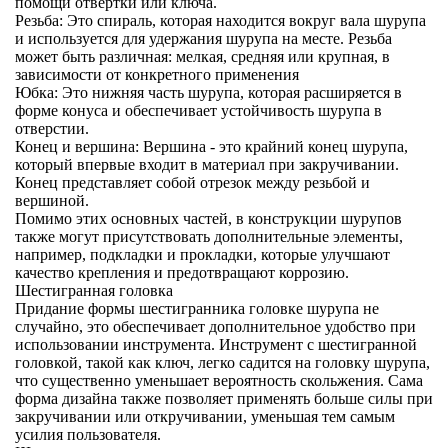
помощи отвертки или ключа.
Резьба
: Это спираль, которая находится вокруг вала шурупа
и используется для удержания шурупа на месте. Резьба
может быть различная: мелкая, средняя или крупная, в
зависимости от конкретного применения
Юбка
: Это нижняя часть шурупа, которая расширяется в
форме конуса и обеспечивает устойчивость шурупа в
отверстии.
Конец и вершина
: Вершина - это крайний конец шурупа,
который впервые входит в материал при закручивании.
Конец представляет собой отрезок между резьбой и
вершиной.
Помимо этих основных частей, в конструкции шурупов
также могут присутствовать дополнительные элементы,
например, подкладки и прокладки, которые улучшают
качество крепления и предотвращают коррозию.
Шестигранная головка
Придание формы шестигранника головке шурупа не
случайно, это обеспечивает дополнительное удобство при
использовании инструмента. Инструмент с шестигранной
головкой, такой как ключ, легко садится на головку шурупа,
что существенно уменьшает вероятность скольжения. Сама
форма дизайна также позволяет применять больше силы при
закручивании или откручивании, уменьшая тем самым
усилия пользователя.