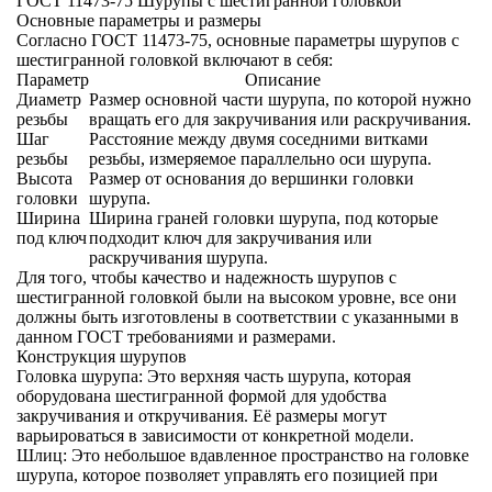
ГОСТ 11473-75 Шурупы с шестигранной головкой
Основные параметры и размеры
Согласно ГОСТ 11473-75, основные параметры шурупов с
шестигранной головкой включают в себя:
Параметр
Описание
Диаметр
Размер основной части шурупа, по которой нужно
резьбы
вращать его для закручивания или раскручивания.
Шаг
Расстояние между двумя соседними витками
резьбы
резьбы, измеряемое параллельно оси шурупа.
Высота
Размер от основания до вершинки головки
головки
шурупа.
Ширина
Ширина граней головки шурупа, под которые
под ключ
подходит ключ для закручивания или
раскручивания шурупа.
Для того, чтобы качество и надежность шурупов с
шестигранной головкой были на высоком уровне, все они
должны быть изготовлены в соответствии с указанными в
данном ГОСТ требованиями и размерами.
Конструкция шурупов
Головка шурупа
: Это верхняя часть шурупа, которая
оборудована шестигранной формой для удобства
закручивания и откручивания. Её размеры могут
варьироваться в зависимости от конкретной модели.
Шлиц
: Это небольшое вдавленное пространство на головке
шурупа, которое позволяет управлять его позицией при