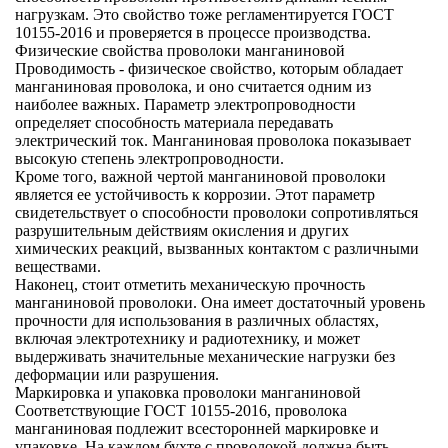
нагрузкам. Это свойство тоже регламентируется ГОСТ
10155-2016 и проверяется в процессе производства.
Физические свойства проволоки манганиновой
Проводимость
- физическое свойство, которым обладает
манганиновая проволока, и оно считается одним из
наиболее важных. Параметр электропроводности
определяет способность материала передавать
электрический ток. Манганиновая проволока показывает
высокую степень электропроводности
.
Кроме того, важной чертой манганиновой проволоки
является ее
устойчивость к коррозии
. Этот параметр
свидетельствует о способности проволоки сопротивляться
разрушительным действиям окисления и других
химических реакций, вызванных контактом с различными
веществами.
Наконец, стоит отметить
механическую прочность
манганиновой проволоки. Она имеет
достаточный уровень
прочности
для использования в различных областях,
включая электротехнику и радиотехнику, и может
выдерживать значительные механические нагрузки без
деформации или разрушения.
Маркировка и упаковка проволоки манганиновой
Соответствующие ГОСТ 10155-2016, проволока
манганиновая подлежит всесторонней маркировке и
упаковке. На каждом бухте с проволокой должна быть