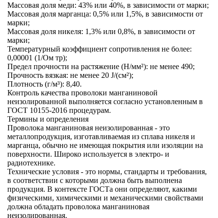
Массовая доля меди:
43% или 40%, в зависимости от марки;
Массовая доля марганца:
0,5% или 1,5%, в зависимости от
марки;
Массовая доля никеля:
1,3% или 0,8%, в зависимости от
марки;
Температурный коэффициент сопротивления не более:
0,00001 (1/Ом тр);
Предел прочности на растяжение (Н/мм²):
не менее 490;
Прочность вязкая:
не менее 20 J/(см²);
Плотность (г/м³):
8,40.
Контроль качества проволоки манганиновой
неизолированной выполняется согласно установленным в
ГОСТ 10155-2016 процедурам.
Термины и определения
Проволока манганиновая неизолированная
- это
металлопродукция, изготавливаемая из сплава никеля и
марганца, обычно не имеющая покрытия или изоляции на
поверхности. Широко используется в электро- и
радиотехнике.
Технические условия
- это нормы, стандарты и требования,
в соответствии с которыми должна быть выполнена
продукция. В контексте ГОСТа они определяют, какими
физическими, химическими и механическими свойствами
должна обладать проволока манганиновая
неизолированная.