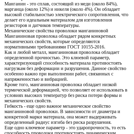
Манганин
- это сплав, состоящий из меди (около 84%),
марганца (около 12%) и никеля (около 4%). Он обладает
высокой стабильностью электрического сопротивления, что
делает его идеальным материалом для изготовления
резисторов и датчиков температуры.
Механические свойства проволоки манганиновой
Манганиновая проволока обладает рядом конкретных
механических свойств, которые определяются
нормативными требованиями ГОСТ 10155-2016.
Как и любой металл, манганиновая проволока обладает
определенной
прочностью
. Это клюевой параметр,
характеризующий способность материала противостоять
нагрузкам без деформации и разрушения. Данное свойство
особенно важно при выполнении работ, связанных с
напряженностью и вибрацией.
Кроме того, манганиновая проволока обладает низкой
термической деформацией
, что позволяет ее использовать в
условиях высоких температур без риска потери формы и
механических свойств.
Гибкость
- еще одно важное механическое свойство
манганиновой проволоки. В зависимости от диаметра и
конкретной марки материала, она может выдерживать
определенный радиус изгиба без риска разрушения.
Еще одно ключевое параметр - это
ударопрочность
, то есть
способность проволоки противостоять динамическим