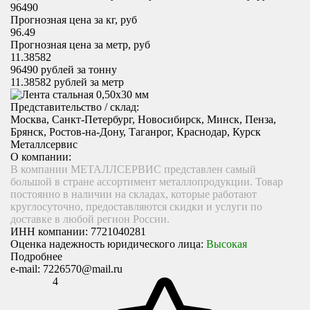
96490
Прогнозная цена за кг, руб
96.49
Прогнозная цена за метр, руб
11.38582
96490
рублей за тонну
11.38582
рублей за метр
Представительство / склад:
Москва, Санкт-Петербург, Новосибирск, Минск, Пенза,
Брянск, Ростов-на-Дону, Таганрог, Краснодар, Курск
Металлсервис
О компании:
В компании МЕТАЛЛСЕРВИС представлен самый
большой в стране ассортимент металлопродукции. Товар
постоянно в наличии на складах, которые работают
круглосуточно, предоставляются скидки и услуги по
доставке в любой регион России.
ИНН компании:
7721040281
Оценка надежность юридического лица:
Высокая
Подробнее
e-mail:
7226570@mail.ru
4