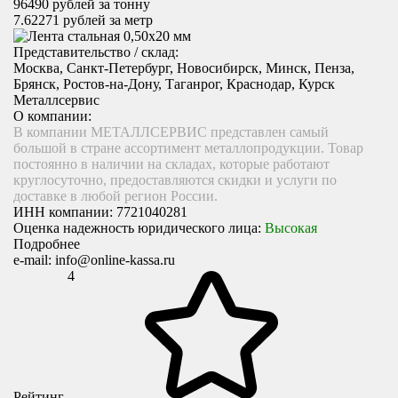
96490
рублей за тонну
7.62271
рублей за метр
Представительство / склад:
Москва, Санкт-Петербург, Новосибирск, Минск, Пенза,
Брянск, Ростов-на-Дону, Таганрог, Краснодар, Курск
Металлсервис
О компании:
В компании МЕТАЛЛСЕРВИС представлен самый
большой в стране ассортимент металлопродукции. Товар
постоянно в наличии на складах, которые работают
круглосуточно, предоставляются скидки и услуги по
доставке в любой регион России.
ИНН компании:
7721040281
Оценка надежность юридического лица:
Высокая
Подробнее
e-mail:
info@online-kassa.ru
4
Рейтинг