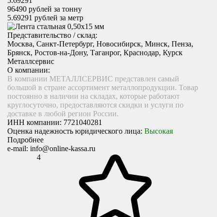
5.69291
96490
рублей за тонну
5.69291
рублей за метр
Представительство / склад:
Москва, Санкт-Петербург, Новосибирск, Минск, Пенза,
Брянск, Ростов-на-Дону, Таганрог, Краснодар, Курск
Металлсервис
О компании:
В компании МЕТАЛЛСЕРВИС представлен самый
большой в стране ассортимент металлопродукции. Товар
постоянно в наличии на складах, которые работают
круглосуточно, предоставляются скидки и услуги по
доставке в любой регион России.
ИНН компании:
7721040281
Оценка надежность юридического лица:
Высокая
Подробнее
e-mail:
info@online-kassa.ru
4