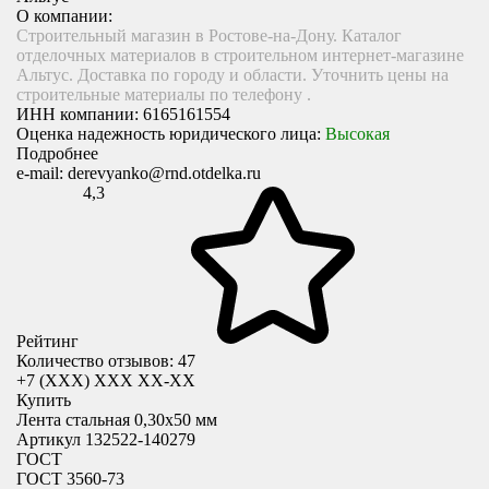
О компании:
Строительный магазин в Ростове-на-Дону. Каталог
отделочных материалов в строительном интернет-магазине
Альтус. Доставка по городу и области. Уточнить цены на
строительные материалы по телефону .
ИНН компании:
6165161554
Оценка надежность юридического лица:
Высокая
Подробнее
e-mail:
derevyanko@rnd.otdelka.ru
4,3
Рейтинг
Количество отзывов: 47
+7 (XXX) ХХХ ХХ-ХХ
Купить
Лента стальная 0,30х50 мм
Артикул 132522-140279
ГОСТ
ГОСТ 3560-73