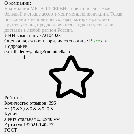
О компании:
В компании МЕТАЛЛСЕРВИС представлен самый
большой в стране ассортимент металлопродукции. Товар
постоянно в наличии на складах, которые работают
круглосуточно, предоставляются скидки и услуги по
доставке в любой регион России.
ИНН компании:
7721040281
Оценка надежность юридического лица:
Высокая
Подробнее
e-mail:
derevyanko@rnd.otdelka.ru
4
Рейтинг
Количество отзывов: 396
+7 (XXX) ХХХ ХХ-ХХ
Купить
Лента стальная 0,30х40 мм
Артикул 132521-140277
ГОСТ