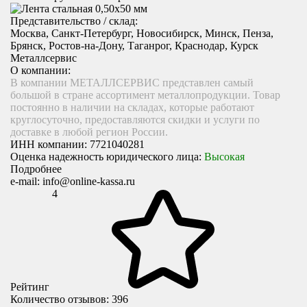
Представительство / склад:
Москва, Санкт-Петербург, Новосибирск, Минск, Пенза,
Брянск, Ростов-на-Дону, Таганрог, Краснодар, Курск
Металлсервис
О компании:
В компании МЕТАЛЛСЕРВИС представлен самый
большой в стране ассортимент металлопродукции. Товар
постоянно в наличии на складах, которые работают
круглосуточно, предоставляются скидки и услуги по
доставке в любой регион России.
ИНН компании:
7721040281
Оценка надежность юридического лица:
Высокая
Подробнее
e-mail:
info@online-kassa.ru
4
Рейтинг
Количество отзывов: 396