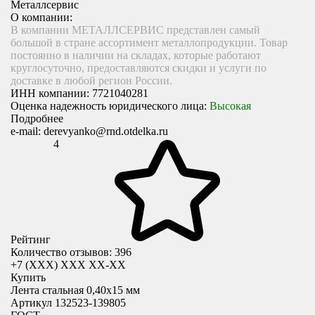
Металлсервис
О компании:
В компании МЕТАЛЛСЕРВИС представлен самый
большой в стране ассортимент металлопродукции. Товар
постоянно в наличии на складах, которые работают
круглосуточно, предоставляются скидки и услуги по
доставке в любой регион России.
ИНН компании:
7721040281
Оценка надежность юридического лица:
Высокая
Подробнее
e-mail:
derevyanko@rnd.otdelka.ru
4
Рейтинг
Количество отзывов: 396
+7 (XXX) ХХХ ХХ-ХХ
Купить
Лента стальная 0,40х15 мм
Артикул 132523-139805