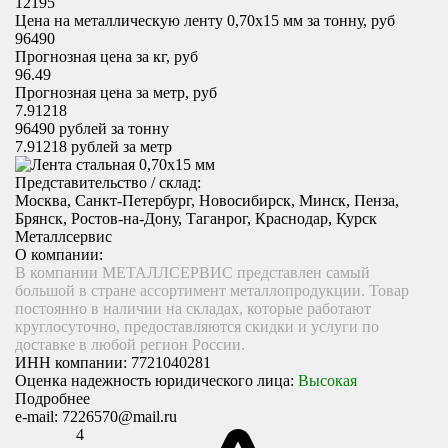
12195
Цена на металлическую ленту 0,70х15 мм за тонну, руб
96490
Прогнозная цена за кг, руб
96.49
Прогнозная цена за метр, руб
7.91218
96490
рублей за тонну
7.91218
рублей за метр
Представительство / склад:
Москва, Санкт-Петербург, Новосибирск, Минск, Пенза,
Брянск, Ростов-на-Дону, Таганрог, Краснодар, Курск
Металлсервис
О компании:
В компании МЕТАЛЛСЕРВИС представлен самый
большой в стране ассортимент металлопродукции. Товар
постоянно в наличии на складах, которые работают
круглосуточно, предоставляются скидки и услуги по
доставке в любой регион России.
ИНН компании:
7721040281
Оценка надежность юридического лица:
Высокая
Подробнее
e-mail:
7226570@mail.ru
4