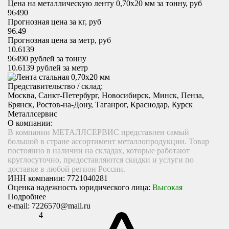
Цена на металлическую ленту 0,70х20 мм за тонну, руб
96490
Прогнозная цена за кг, руб
96.49
Прогнозная цена за метр, руб
10.6139
96490
рублей за тонну
10.6139
рублей за метр
Представительство / склад:
Москва, Санкт-Петербург, Новосибирск, Минск, Пенза,
Брянск, Ростов-на-Дону, Таганрог, Краснодар, Курск
Металлсервис
О компании:
В компании МЕТАЛЛСЕРВИС представлен самый
большой в стране ассортимент металлопродукции. Товар
постоянно в наличии на складах, которые работают
круглосуточно, предоставляются скидки и услуги по
доставке в любой регион России.
ИНН компании:
7721040281
Оценка надежность юридического лица:
Высокая
Подробнее
e-mail:
7226570@mail.ru
4