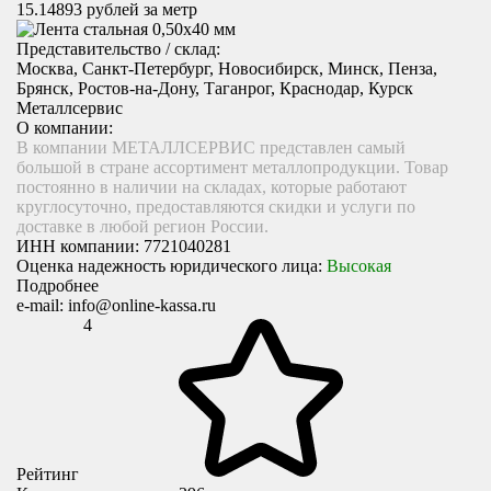
15.14893
рублей за метр
Представительство / склад:
Москва, Санкт-Петербург, Новосибирск, Минск, Пенза,
Брянск, Ростов-на-Дону, Таганрог, Краснодар, Курск
Металлсервис
О компании:
В компании МЕТАЛЛСЕРВИС представлен самый
большой в стране ассортимент металлопродукции. Товар
постоянно в наличии на складах, которые работают
круглосуточно, предоставляются скидки и услуги по
доставке в любой регион России.
ИНН компании:
7721040281
Оценка надежность юридического лица:
Высокая
Подробнее
e-mail:
info@online-kassa.ru
4
Рейтинг