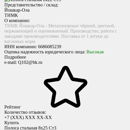
Представительство / склад:
Йошкар-Ола
ТНМК
О компании:
ТНМК Йошкар-Ола - Металлопрокат чёрный, цветной,
нержавеющий и оцинкованный. Производство, работа с
заводами производителями. Поставка от 1 штуки до
вагонных норм
ИНН компании:
6686085239
Оценка надежность юридического лица:
Высокая
Подробнее
e-mail:
Q102@bk.ru
Рейтинг
Количество отзывов:
+7 (XXX) ХХХ ХХ-ХХ
Купить
Полоса стальная 8х25 Ст3