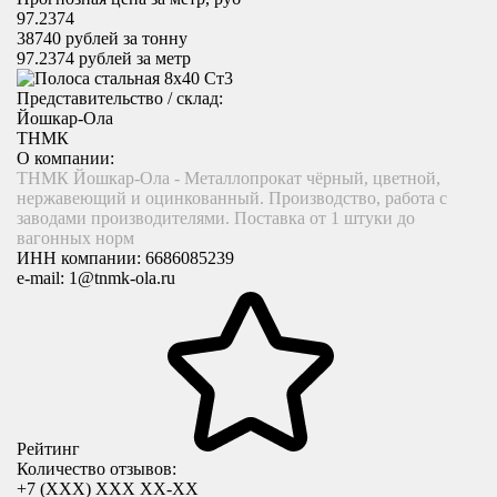
97.2374
38740
рублей за тонну
97.2374
рублей за метр
Представительство / склад:
Йошкар-Ола
ТНМК
О компании:
ТНМК Йошкар-Ола - Металлопрокат чёрный, цветной,
нержавеющий и оцинкованный. Производство, работа с
заводами производителями. Поставка от 1 штуки до
вагонных норм
ИНН компании:
6686085239
e-mail:
1@tnmk-ola.ru
Рейтинг
Количество отзывов:
+7 (XXX) ХХХ ХХ-ХХ