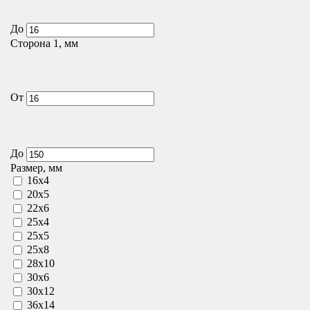
До
Сторона 1, мм
От
До
Размер, мм
16х4
20х5
22х6
25х4
25х5
25х8
28х10
30х6
30х12
36х14