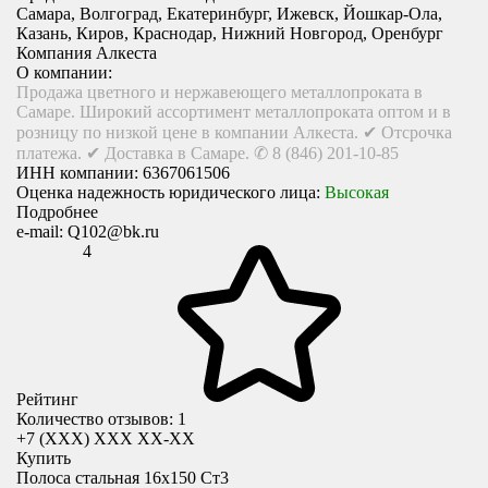
Самара, Волгоград, Екатеринбург, Ижевск, Йошкар-Ола,
Казань, Киров, Краснодар, Нижний Новгород, Оренбург
Компания Алкеста
О компании:
Продажа цветного и нержавеющего металлопроката в
Самаре. Широкий ассортимент металлопроката оптом и в
розницу по низкой цене в компании Алкеста. ✔ Отсрочка
платежа. ✔ Доставка в Самаре. ✆ 8 (846) 201-10-85
ИНН компании:
6367061506
Оценка надежность юридического лица:
Высокая
Подробнее
e-mail:
Q102@bk.ru
4
Рейтинг
Количество отзывов: 1
+7 (XXX) ХХХ ХХ-ХХ
Купить
Полоса стальная 16х150 Ст3