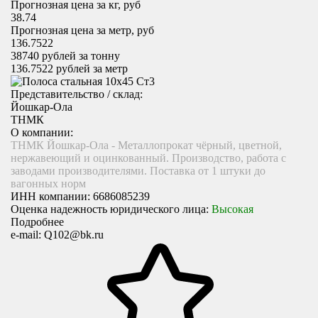
Прогнозная цена за кг, руб
38.74
Прогнозная цена за метр, руб
136.7522
38740
рублей за тонну
136.7522
рублей за метр
Представительство / склад:
Йошкар-Ола
ТНМК
О компании:
ТНМК Йошкар-Ола - Металлопрокат чёрный, цветной,
нержавеющий и оцинкованный. Производство, работа с
заводами производителями. Поставка от 1 штуки до
вагонных норм
ИНН компании:
6686085239
Оценка надежность юридического лица:
Высокая
Подробнее
e-mail:
Q102@bk.ru