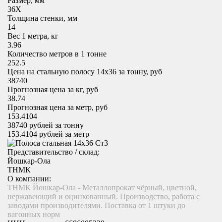
Размер, мм
36X
Толщина стенки, мм
14
Вес 1 метра, кг
3.96
Количество метров в 1 тонне
252.5
Цена на стальную полосу 14х36 за тонну, руб
38740
Прогнозная цена за кг, руб
38.74
Прогнозная цена за метр, руб
153.4104
38740
рублей за тонну
153.4104
рублей за метр
Представительство / склад:
Йошкар-Ола
ТНМК
О компании:
ТНМК Йошкар-Ола - Металлопрокат чёрный, цветной,
нержавеющий и оцинкованный. Производство, работа с
заводами производителями. Поставка от 1 штуки до
вагонных норм