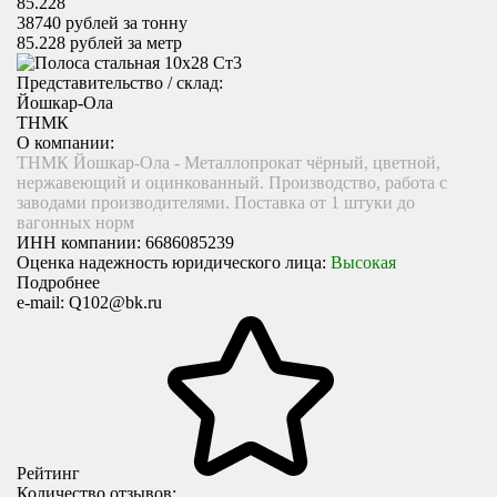
85.228
38740
рублей за тонну
85.228
рублей за метр
Представительство / склад:
Йошкар-Ола
ТНМК
О компании:
ТНМК Йошкар-Ола - Металлопрокат чёрный, цветной,
нержавеющий и оцинкованный. Производство, работа с
заводами производителями. Поставка от 1 штуки до
вагонных норм
ИНН компании:
6686085239
Оценка надежность юридического лица:
Высокая
Подробнее
e-mail:
Q102@bk.ru
Рейтинг
Количество отзывов: