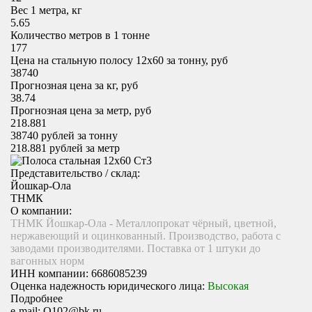
Вес 1 метра, кг
5.65
Количество метров в 1 тонне
177
Цена на стальную полосу 12х60 за тонну, руб
38740
Прогнозная цена за кг, руб
38.74
Прогнозная цена за метр, руб
218.881
38740
рублей за тонну
218.881
рублей за метр
Представительство / склад:
Йошкар-Ола
ТНМК
О компании:
ТНМК Йошкар-Ола - Металлопрокат чёрный, цветной,
нержавеющий и оцинкованный. Производство, работа с
заводами производителями. Поставка от 1 штуки до
вагонных норм
ИНН компании:
6686085239
Оценка надежность юридического лица:
Высокая
Подробнее
e-mail:
Q102@bk.ru