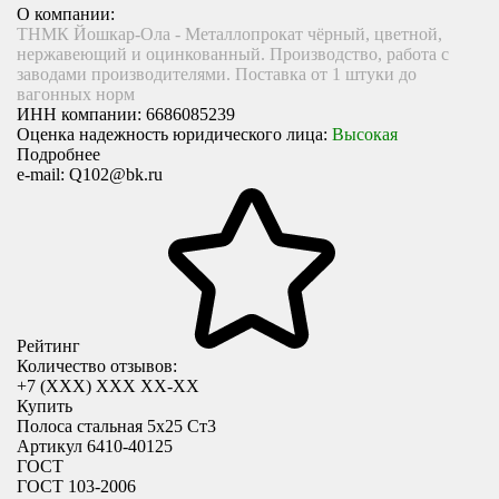
О компании:
ТНМК Йошкар-Ола - Металлопрокат чёрный, цветной,
нержавеющий и оцинкованный. Производство, работа с
заводами производителями. Поставка от 1 штуки до
вагонных норм
ИНН компании:
6686085239
Оценка надежность юридического лица:
Высокая
Подробнее
e-mail:
Q102@bk.ru
Рейтинг
Количество отзывов:
+7 (XXX) ХХХ ХХ-ХХ
Купить
Полоса стальная 5х25 Ст3
Артикул 6410-40125
ГОСТ
ГОСТ 103-2006