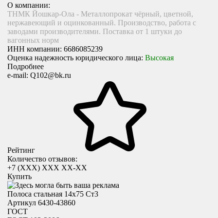
О компании:
ТНМК Йошкар-Ола - Металлопрокат чёрный, цветной,
нержавеющий и оцинкованный. Производство, работа с
заводами производителями. Поставка от 1 штуки до
вагонных норм
ИНН компании:
6686085239
Оценка надежность юридического лица:
Высокая
Подробнее
e-mail:
Q102@bk.ru
Рейтинг
Количество отзывов:
+7 (XXX) ХХХ ХХ-ХХ
Купить
Полоса стальная 14х75 Ст3
Артикул 6430-43860
ГОСТ