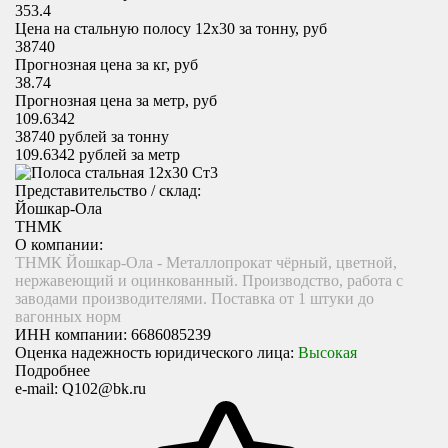
353.4
Цена на стальную полосу 12х30 за тонну, руб
38740
Прогнозная цена за кг, руб
38.74
Прогнозная цена за метр, руб
109.6342
38740
рублей за тонну
109.6342
рублей за метр
Представительство / склад:
Йошкар-Ола
ТНМК
О компании:
ТНМК Йошкар-Ола - Металлопрокат чёрный, цветной,
нержавеющий и оцинкованный. Производство, работа с
заводами производителями. Поставка от 1 штуки до
вагонных норм
ИНН компании:
6686085239
Оценка надежность юридического лица:
Высокая
Подробнее
e-mail:
Q102@bk.ru