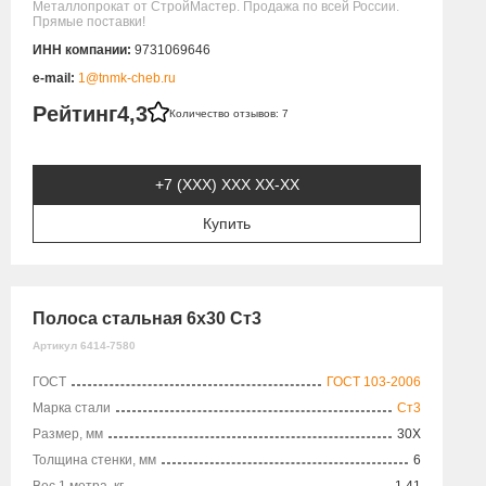
Металлопрокат от СтройМастер. Продажа по всей России.
Прямые поставки!
ИНН компании:
9731069646
e-mail:
1@tnmk-cheb.ru
Рейтинг
4,3
Количество отзывов: 7
+7 (XXX) ХХХ ХХ-ХХ
Купить
Полоса стальная 6х30 Ст3
Артикул 6414-7580
ГОСТ
ГОСТ 103-2006
Марка стали
Ст3
Размер, мм
30X
Толщина стенки, мм
6
Вес 1 метра, кг
1.41