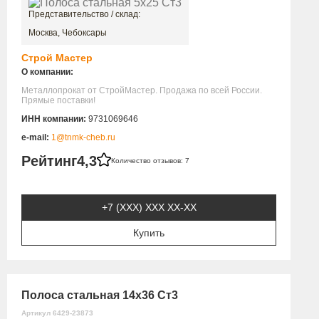
Представительство / склад:
Москва, Чебоксары
Строй Мастер
О компании:
Металлопрокат от СтройМастер. Продажа по всей России.
Прямые поставки!
ИНН компании:
9731069646
e-mail:
1@tnmk-cheb.ru
Рейтинг
4,3
Количество отзывов: 7
+7 (XXX) ХХХ ХХ-ХХ
Купить
Полоса стальная 14х36 Ст3
Артикул 6429-23873