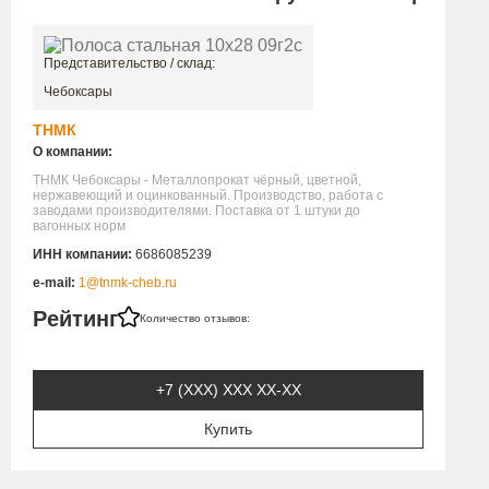
Представительство / склад:
Чебоксары
ТНМК
О компании:
ТНМК Чебоксары - Металлопрокат чёрный, цветной,
нержавеющий и оцинкованный. Производство, работа с
заводами производителями. Поставка от 1 штуки до
вагонных норм
ИНН компании:
6686085239
e-mail:
1@tnmk-cheb.ru
Рейтинг
Количество отзывов:
+7 (XXX) ХХХ ХХ-ХХ
Купить