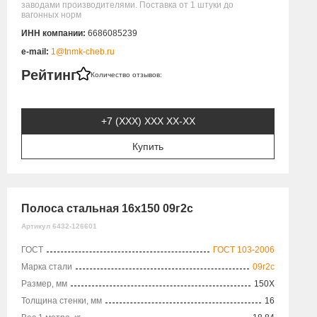
заводами производителями. Поставка от 1 штуки до
вагонных норм
ИНН компании:
6686085239
e-mail:
1@tnmk-cheb.ru
Рейтинг
Количество отзывов:
+7 (XXX) ХХХ ХХ-ХХ
Купить
Полоса стальная 16х150 09г2с
Артикул 6432-126601
ГОСТ
ГОСТ 103-2006
Марка стали
09г2с
Размер, мм
150X
Толщина стенки, мм
16