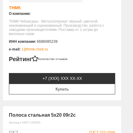
ТНМК
О компании:
ТНМК Чебоксары - Металлопрокат чёрный, цветной,
нержавеющий и оцинкованный. Производство, работа с
заводами производителями. Поставка от 1 штуки до
вагонных норм
ИНН компании:
6686085239
e-mail:
1@tnmk-cheb.ru
Рейтинг
Количество отзывов:
+7 (XXX) ХХХ ХХ-ХХ
Купить
Полоса стальная 5х20 09г2с
Артикул 6407-125581
ГОСТ
ГОСТ 103-2006