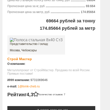
Цена на стальную полосу 8х40 за тонну, руб
69664
Прогнозная цена за кг, руб
69.664
Прогнозная цена за метр, руб
174.85664
69664
рублей за тонну
174.85664
рублей за метр
Представительство / склад:
Москва, Чебоксары
Строй Мастер
О компании:
Металлопрокат от СтройМастер. Продажа по всей России.
Прямые поставки!
ИНН компании:
9731069646
e-mail:
1@tnmk-cheb.ru
Рейтинг
4,3
Количество отзывов: 7