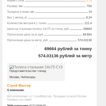
Марка стали
Ст3
Размер, мм
75X
Толщина стенки, мм
14
Вес 1 метра, кг
8.24
Количество метров в 1 тонне
121.4
Цена на стальную полосу 14х75 за тонну, руб
69664
Прогнозная цена за кг, руб
69.664
Прогнозная цена за метр, руб
574.03136
69664
рублей за тонну
574.03136
рублей за метр
Представительство / склад:
Москва, Чебоксары
Строй Мастер
О компании:
Металлопрокат от СтройМастер. Продажа по всей России.
Прямые поставки!
ИНН компании:
9731069646