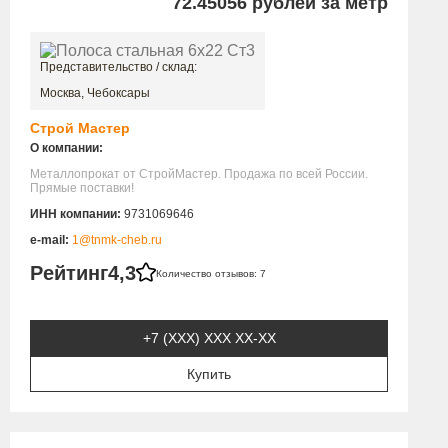
72.45056
рублей за метр
Представительство / склад:
Москва, Чебоксары
Строй Мастер
О компании:
Металлопрокат от СтройМастер. Продажа по всей России.
Прямые поставки!
ИНН компании:
9731069646
e-mail:
1@tnmk-cheb.ru
Рейтинг
4,3
Количество отзывов: 7
+7 (XXX) ХХХ ХХ-ХХ
Купить