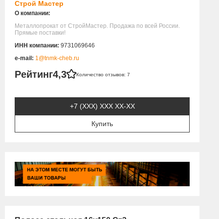
Строй Мастер
О компании:
Металлопрокат от СтройМастер. Продажа по всей России.
Прямые поставки!
ИНН компании:
9731069646
e-mail:
1@tnmk-cheb.ru
Рейтинг
4,3
Количество отзывов: 7
+7 (XXX) ХХХ ХХ-ХХ
Купить