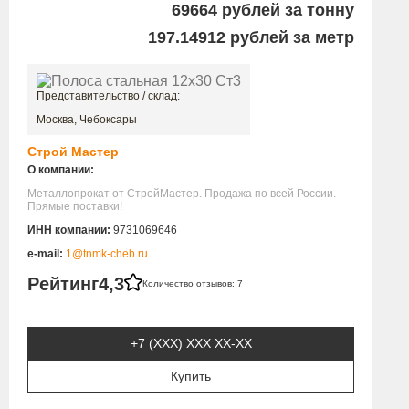
69664
рублей за тонну
197.14912
рублей за метр
Представительство / склад:
Москва, Чебоксары
Строй Мастер
О компании:
Металлопрокат от СтройМастер. Продажа по всей России.
Прямые поставки!
ИНН компании:
9731069646
e-mail:
1@tnmk-cheb.ru
Рейтинг
4,3
Количество отзывов: 7
+7 (XXX) ХХХ ХХ-ХХ
Купить