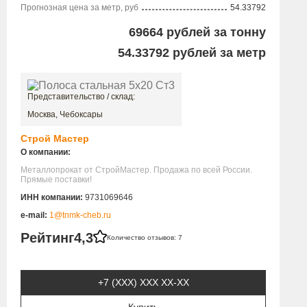
Прогнозная цена за метр, руб
54.33792
69664
рублей за тонну
54.33792
рублей за метр
Представительство / склад:
Москва, Чебоксары
Строй Мастер
О компании:
Металлопрокат от СтройМастер. Продажа по всей России.
Прямые поставки!
ИНН компании:
9731069646
e-mail:
1@tnmk-cheb.ru
Рейтинг
4,3
Количество отзывов: 7
+7 (XXX) ХХХ ХХ-ХХ
Купить