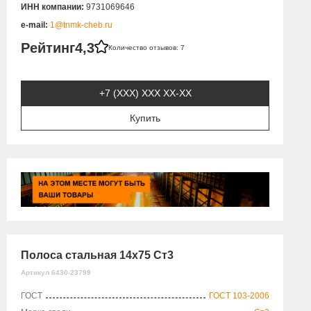
ИНН компании:
9731069646
e-mail:
1@tnmk-cheb.ru
Рейтинг
4,3
Количество отзывов: 7
+7 (XXX) ХХХ ХХ-ХХ
Купить
Полоса стальная 14х75 Ст3
Артикул 6430-23799
ГОСТ
ГОСТ 103-2006