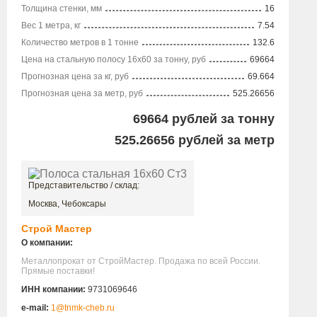
Толщина стенки, мм
16
Вес 1 метра, кг
7.54
Количество метров в 1 тонне
132.6
Цена на стальную полосу 16х60 за тонну, руб
69664
Прогнозная цена за кг, руб
69.664
Прогнозная цена за метр, руб
525.26656
69664
рублей за тонну
525.26656
рублей за метр
Представительство / склад:
Москва, Чебоксары
Строй Мастер
О компании:
Металлопрокат от СтройМастер. Продажа по всей России.
Прямые поставки!
ИНН компании:
9731069646
e-mail:
1@tnmk-cheb.ru