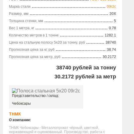
Марка стали
09г2с
Размер, мм
20X
Толщина стенки, мм
5
Вес 1 метра, кг
0.78
Количество метров в 1 тонне
1282.1
Цена на стальную полосу 5х20 за тонну, руб
38740
Прогнозная цена за кг, руб
38.74
Прогнозная цена за метр, руб
30.2172
38740
рублей за тонну
30.2172
рублей за метр
Представительство / склад:
Чебоксары
ТНМК
О компании:
ТНМК Чебоксары - Металлопрокат чёрный, цветной,
нержавеющий и оцинкованный. Производство, работа с