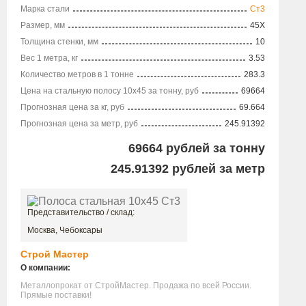
Марка стали
Ст3
Размер, мм
45X
Толщина стенки, мм
10
Вес 1 метра, кг
3.53
Количество метров в 1 тонне
283.3
Цена на стальную полосу 10х45 за тонну, руб
69664
Прогнозная цена за кг, руб
69.664
Прогнозная цена за метр, руб
245.91392
69664
рублей за тонну
245.91392
рублей за метр
Представительство / склад:
Москва, Чебоксары
Строй Мастер
О компании:
Металлопрокат от СтройМастер. Продажа по всей России.
Прямые поставки!