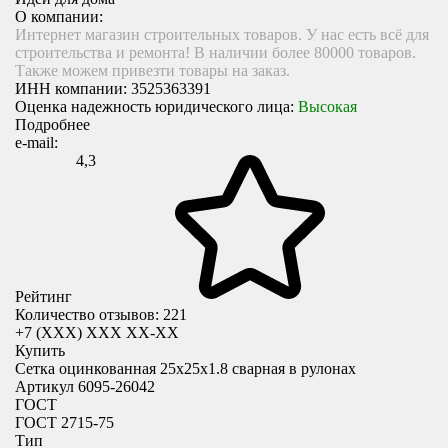
О компании:
Интернет магазин строительных товаров. У нас есть всё для
строительства и ремонта! В наличии более 80000 товаров.
Также можем привезти товары на заказ.
ИНН компании:
3525363391
Оценка надежность юридического лица:
Высокая
Подробнее
e-mail:
4,3
Рейтинг
Количество отзывов: 221
+7 (XXX) ХХХ ХХ-ХХ
Купить
Сетка оцинкованная 25х25х1.8 сварная в рулонах
Артикул 6095-26042
ГОСТ
ГОСТ 2715-75
Тип