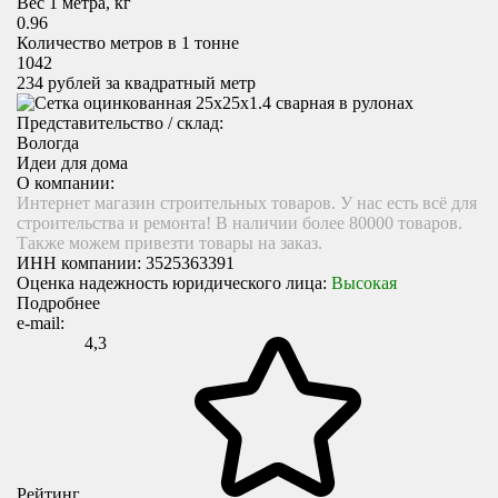
Вес 1 метра, кг
0.96
Количество метров в 1 тонне
1042
234
рублей за квадратный метр
Представительство / склад:
Вологда
Идеи для дома
О компании:
Интернет магазин строительных товаров. У нас есть всё для
строительства и ремонта! В наличии более 80000 товаров.
Также можем привезти товары на заказ.
ИНН компании:
3525363391
Оценка надежность юридического лица:
Высокая
Подробнее
e-mail:
4,3
Рейтинг