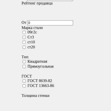
Рейтинг продавца
От
Марка стали
09г2с
Ст3
ст10
ст20
Тип
Квадратная
Прямоугольная
ГОСТ
ГОСТ 8639-82
ГОСТ 13663-86
Толщина стенки