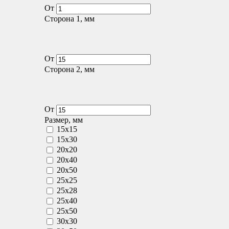
От
Сторона 1, мм
От
Сторона 2, мм
От
Размер, мм
15x15
15x30
20x20
20x40
20x50
25x25
25x28
25x40
25x50
30x30