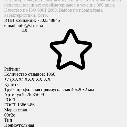
неиспользованных стройматериалов в течение 360 дней.
Качество по ISO 9001:2000. Выбор по параметрам,
характеристики, фото.
ИНН компании:
7802348846
e-mail:
info@st-man.ru
4,9
Рейтинг
Количество отзывов: 1066
+7 (XXX) ХХХ ХХ-ХХ
Купить
Труба профильная прямоугольная 40x20х2 мм
Артикул 5226-35699
ГОСТ
ГОСТ 13663-86
Марка стали
09г2с
Тип
Прямоугольная