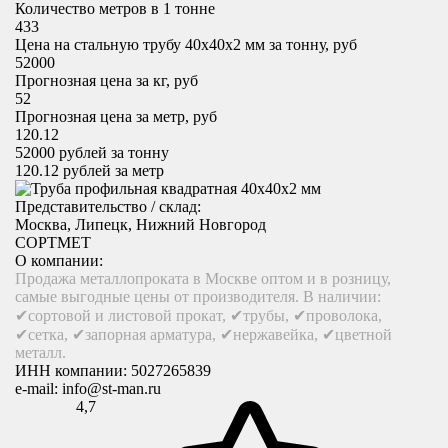
Количество метров в 1 тонне
433
Цена на стальную трубу 40x40х2 мм за тонну, руб
52000
Прогнозная цена за кг, руб
52
Прогнозная цена за метр, руб
120.12
52000
рублей за тонну
120.12
рублей за метр
Представительство / склад:
Москва, Липецк, Нижний Новгород
СОРТМЕТ
О компании:
Продажа металлопроката в Москве оптом и в розницу,
самые выгодные цены от производителя. В наличии:
✔сортовой и листовой прокат, ✔трубы, ✔проволока,
✔сетка, ✔запорная арматура, ✔нержавейка, ✔цветной
металл.
ИНН компании:
5027265839
e-mail:
info@st-man.ru
4,7