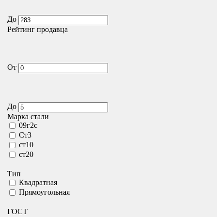
До
Рейтинг продавца
От
До
Марка стали
09г2с
Ст3
ст10
ст20
Тип
Квадратная
Прямоугольная
ГОСТ