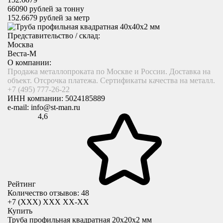
66090
рублей за тонну
152.6679
рублей за метр
Представительство / склад:
Москва
Веста-М
О компании:
Продажа металлопроката по Москве и России. Доставка на
объект. Отсрочка платежа. Сертификаты качества на металл.
+7 (495) 777-26-22
ИНН компании:
5024185889
e-mail:
info@st-man.ru
4,6
Рейтинг
Количество отзывов: 48
+7 (XXX) ХХХ ХХ-ХХ
Купить
Труба профильная квадратная 20x20х2 мм