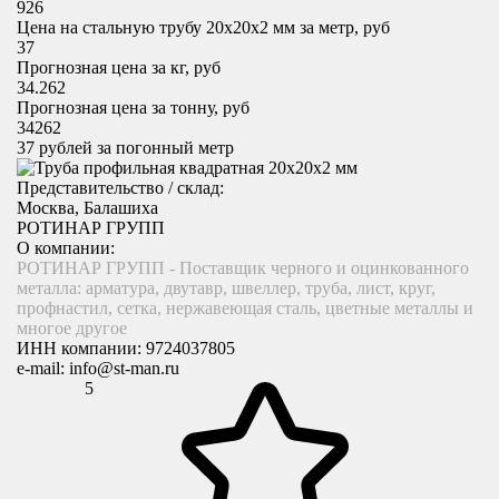
926
Цена на стальную трубу 20x20х2 мм за метр, руб
37
Прогнозная цена за кг, руб
34.262
Прогнозная цена за тонну, руб
34262
37
рублей за погонный метр
Представительство / склад:
Москва, Балашиха
РОТИНАР ГРУПП
О компании:
РОТИНАР ГРУПП - Поставщик черного и оцинкованного
металла: арматура, двутавр, швеллер, труба, лист, круг,
профнастил, сетка, нержавеющая сталь, цветные металлы и
многое другое
ИНН компании:
9724037805
e-mail:
info@st-man.ru
5