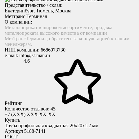
Представительство / склад:
Екатеринбург, Тюмень, Москва
Меттранс Терминал
О компании:
Металлопрокат в широком ассортименте, продажа
металлопроката высокого качества от компании
МетТрансТерминал, обратитесь за консультацией к нашим
менеджерам.
ИНН компании:
6686073730
e-mail:
info@st-man.ru
4,6
Рейтинг
Количество отзывов: 45
+7 (XXX) ХХХ ХХ-ХХ
Купить
Труба профильная квадратная 20x20х1.2 мм
Артикул 5188-7141
ГОСТ