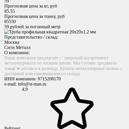
59
Прогнозная цена за кг, руб
85.55
Прогнозная цена за тонну, руб
85550
59
рублей за погонный метр
Представительство / склад:
Москва
Сити Металл
О компании:
Наша компания предлагает ✅ широкий ассортимент
металлопроката по низким ценам. Мы готовы продавать
товар ➤ оптом и в розницу. Купить металлопрокат можно с
доставкой или самовывозом со склада.
ИНН компании:
9715208170
e-mail:
info@st-man.ru
4,9
Рейтинг