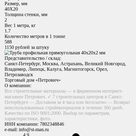
Размер, мм
40X20
Толщина стенки, мм
2
Вес 1 метра, кг
1.7
Количество метров в 1 тонне
588
1150
рублей за штуку
Представительство / склад:
Санкт-Петербург, Москва, Астрахань, Великий Новгород,
Владимир, Липецк, Калуга, Магнитогорск, Орел,
Петрозаводск
Торговый дом «Петрович»
О компании:
Все строительные материалы — в фирменном интернет-
магазине Петрович. ✓ 7 строительных центров в Санкт-
Петербурге — Доставим за 4 часа или бесплатно — Возврат
неиспользованных стройматериалов в течение 360 дней.
Качество по ISO 9001:2000. Выбор по параметрам,
характеристики, фото.
ИНН компании:
7802348846
e-mail:
info@st-man.ru
4,9