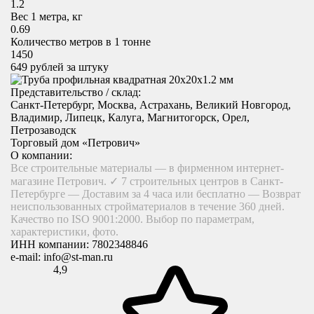
1.2
Вес 1 метра, кг
0.69
Количество метров в 1 тонне
1450
649
рублей за штуку
Представительство / склад:
Санкт-Петербург, Москва, Астрахань, Великий Новгород,
Владимир, Липецк, Калуга, Магнитогорск, Орел,
Петрозаводск
Торговый дом «Петрович»
О компании:
Все строительные материалы — в фирменном интернет-
магазине Петрович. ✓ 7 строительных центров в Санкт-
Петербурге — Доставим за 4 часа или бесплатно — Возврат
неиспользованных стройматериалов в течение 360 дней.
Качество по ISO 9001:2000. Выбор по параметрам,
характеристики, фото.
ИНН компании:
7802348846
e-mail:
info@st-man.ru
4,9