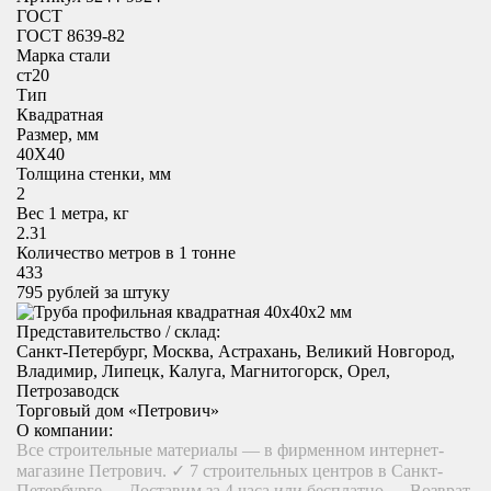
ГОСТ
ГОСТ 8639-82
Марка стали
ст20
Тип
Квадратная
Размер, мм
40X40
Толщина стенки, мм
2
Вес 1 метра, кг
2.31
Количество метров в 1 тонне
433
795
рублей за штуку
Представительство / склад:
Санкт-Петербург, Москва, Астрахань, Великий Новгород,
Владимир, Липецк, Калуга, Магнитогорск, Орел,
Петрозаводск
Торговый дом «Петрович»
О компании:
Все строительные материалы — в фирменном интернет-
магазине Петрович. ✓ 7 строительных центров в Санкт-
Петербурге — Доставим за 4 часа или бесплатно — Возврат