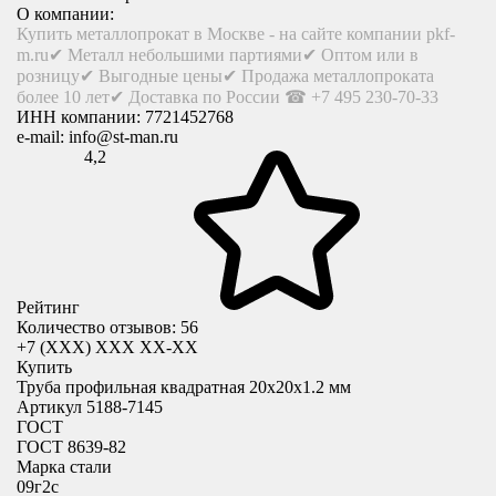
О компании:
Купить металлопрокат в Москве - на сайте компании pkf-
m.ru✔ Металл небольшими партиями✔ Оптом или в
розницу✔ Выгодные цены✔ Продажа металлопроката
более 10 лет✔ Доставка по России ☎ +7 495 230-70-33
ИНН компании:
7721452768
e-mail:
info@st-man.ru
4,2
Рейтинг
Количество отзывов: 56
+7 (XXX) ХХХ ХХ-ХХ
Купить
Труба профильная квадратная 20x20х1.2 мм
Артикул 5188-7145
ГОСТ
ГОСТ 8639-82
Марка стали
09г2с