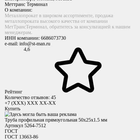
Меттранс Терминал
О компании:
Металлопрокат в широком ассортименте, продажа
металлопроката высокого качества от компании
МетТрансТерминал, обратитесь за консультацией к нашим
менеджерам.
ИНН компании:
6686073730
e-mail:
info@st-man.ru
4,6
Рейтинг
Количество отзывов: 45
+7 (XXX) ХХХ ХХ-ХХ
Купить
Труба профильная прямоугольная 50x25х1.5 мм
Артикул 5264-7512
ГОСТ
ГОСТ 13663-86