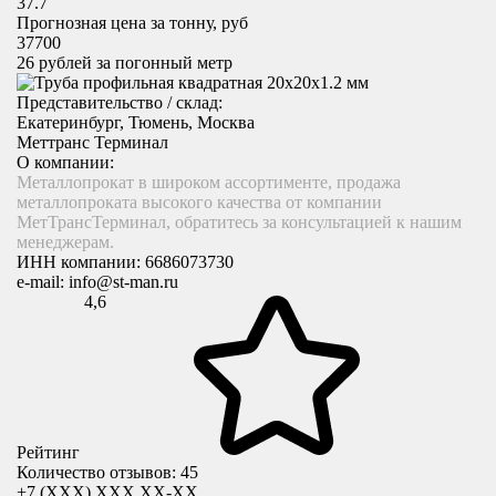
37.7
Прогнозная цена за тонну, руб
37700
26
рублей за погонный метр
Представительство / склад:
Екатеринбург, Тюмень, Москва
Меттранс Терминал
О компании:
Металлопрокат в широком ассортименте, продажа
металлопроката высокого качества от компании
МетТрансТерминал, обратитесь за консультацией к нашим
менеджерам.
ИНН компании:
6686073730
e-mail:
info@st-man.ru
4,6
Рейтинг
Количество отзывов: 45
+7 (XXX) ХХХ ХХ-ХХ