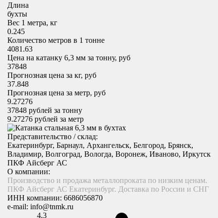
Длина
бухты
Вес 1 метра, кг
0.245
Количество метров в 1 тонне
4081.63
Цена на катанку 6,3 мм за тонну, руб
37848
Прогнозная цена за кг, руб
37.848
Прогнозная цена за метр, руб
9.27276
37848
рублей за тонну
9.27276
рублей за метр
Представительство / склад:
Екатеринбург, Барнаул, Архангельск, Белгород, Брянск,
Владимир, Волгоград, Вологда, Воронеж, Иваново, Иркутск
ПКФ Айсберг АС
О компании:
Производство и продажа металлопроката по низким ценам.
ПКФ Айсберг АС Екатеринбург. Доставка по России и СНГ
ИНН компании:
6686056870
e-mail:
info@tnmk.ru
4,3