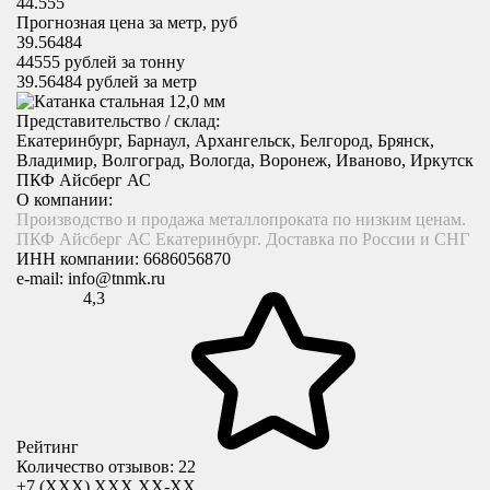
44.555
Прогнозная цена за метр, руб
39.56484
44555
рублей за тонну
39.56484
рублей за метр
Представительство / склад:
Екатеринбург, Барнаул, Архангельск, Белгород, Брянск,
Владимир, Волгоград, Вологда, Воронеж, Иваново, Иркутск
ПКФ Айсберг АС
О компании:
Производство и продажа металлопроката по низким ценам.
ПКФ Айсберг АС Екатеринбург. Доставка по России и СНГ
ИНН компании:
6686056870
e-mail:
info@tnmk.ru
4,3
Рейтинг
Количество отзывов: 22
+7 (XXX) ХХХ ХХ-ХХ