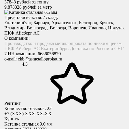
37848
рублей за тонну
9.878328
рублей за метр
Представительство / склад:
Екатеринбург, Барнаул, Архангельск, Белгород, Брянск,
Владимир, Волгоград, Вологда, Воронеж, Иваново, Иркутск
ПКФ Айсберг АС
О компании:
Производство и продажа металлопроката по низким ценам.
ПКФ Айсберг АС Екатеринбург. Доставка по России и СНГ
ИНН компании:
6686056870
e-mail:
ekb@asmetalloprokat.ru
4,3
Рейтинг
Количество отзывов: 22
+7 (XXX) ХХХ ХХ-ХХ
Купить
Катанка стальная 9,0 мм