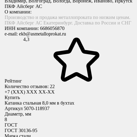
Владимир, Волгоград, Вологда, Воронеж, Иваново, Иркутск
ПКФ Айсберг АС
О компании:
Производство и продажа металлопроката по низким ценам.
ПКФ Айсберг АС Екатеринбург. Доставка по России и СНГ
ИНН компании:
6686056870
e-mail:
ekb@asmetalloprokat.ru
4,3
Рейтинг
Количество отзывов: 22
+7 (XXX) ХХХ ХХ-ХХ
Купить
Катанка стальная 8,0 мм в бухтах
Артикул 5070-118937
Диаметр, мм
8
ГОСТ
ГОСТ 30136-95
Марка стали