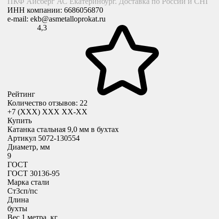
ПКФ Айсберг АС Екатеринбург. Доставка по России и СНГ
ИНН компании:
6686056870
e-mail:
ekb@asmetalloprokat.ru
4,3
Рейтинг
Количество отзывов: 22
+7 (XXX) ХХХ ХХ-ХХ
Купить
Катанка стальная 9,0 мм в бухтах
Артикул 5072-130554
Диаметр, мм
9
ГОСТ
ГОСТ 30136-95
Марка стали
Cт3сп/пс
Длина
бухты
Вес 1 метра, кг