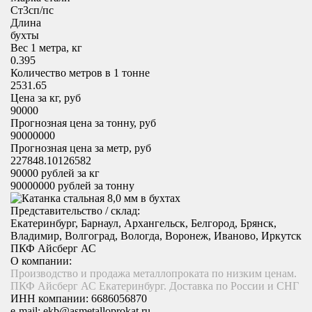
Cт3сп/пс
Длина
бухты
Вес 1 метра, кг
0.395
Количество метров в 1 тонне
2531.65
Цена за кг, руб
90000
Прогнозная цена за тонну, руб
90000000
Прогнозная цена за метр, руб
227848.10126582
90000
рублей за кг
90000000
рублей за тонну
Представительство / склад:
Екатеринбург, Барнаул, Архангельск, Белгород, Брянск,
Владимир, Волгоград, Вологда, Воронеж, Иваново, Иркутск
ПКФ Айсберг АС
О компании:
Производство и продажа металлопроката по низким ценам.
ПКФ Айсберг АС Екатеринбург. Доставка по России и СНГ
ИНН компании:
6686056870
e-mail:
ekb@asmetalloprokat.ru