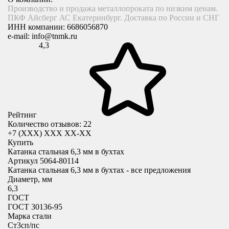
Производство и продажа металлопроката по низким ценам.
ПКФ Айсберг АС Екатеринбург. Доставка по России и СНГ
ИНН компании:
6686056870
e-mail:
info@tnmk.ru
4,3
Рейтинг
Количество отзывов: 22
+7 (XXX) ХХХ ХХ-ХХ
Купить
Катанка стальная 6,3 мм в бухтах
Артикул 5064-80114
Катанка стальная 6,3 мм в бухтах - все предложения
Диаметр, мм
6,3
ГОСТ
ГОСТ 30136-95
Марка стали
Cт3сп/пс