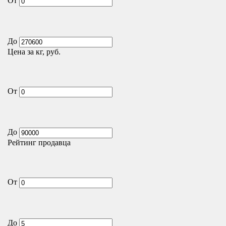
От
До
Цена за кг, руб.
От
До
Рейтинг продавца
От
До