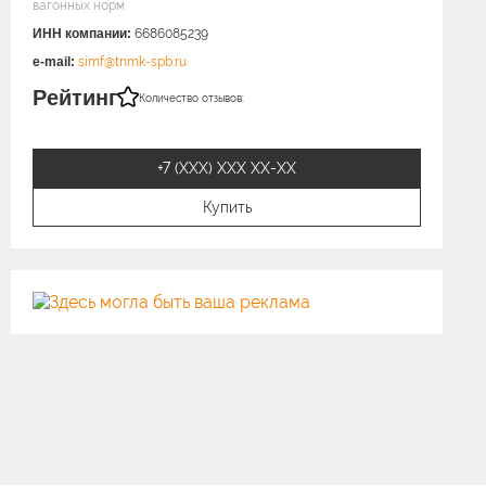
вагонных норм
ИНН компании:
6686085239
e-mail:
simf@tnmk-spb.ru
Рейтинг
Количество отзывов:
+7 (XXX) ХХХ ХХ-ХХ
Купить