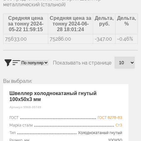
металлический (стальной)
Средняя цена
Средняя цена за
Дельта,
Дельта,
за тонну 2024-
тонну 2024-06-
руб.
%
05-22 11:59:15
28 18:01:24
75633.00
75286.00
-347.00
-0.46%
Показывать на странице
Вы выбрали:
Швеллер холоднокатаный гнутый
100x50х3 мм
Артикул 5968-35749
ГОСТ
ГОСТ 8278-83
Марка стали
Ст3
Тип
Холоднокатаный гнутый
Размер, мм
100X50