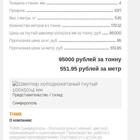
Толщина стенки, мм
4
Профиль
10П
Вес 1 метра, кг
5.81
Количество метров в 1 тонне
172.12
Цена на гнутый швеллер 100x50х4 мм за тонну, руб
95000
Прогнозная цена за кг, руб
95
Прогнозная цена за метр, руб
551.95
95000
рублей за тонну
551.95
рублей за метр
Представительство / склад:
Симферополь
ТНМК
О компании:
ТНМК Симферополь - Металлопрокат чёрный, цветной,
нержавеющий и оцинкованный. Производство, работа с
заводами производителями. Поставка от 1 штуки до