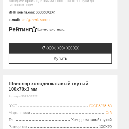
заводами производителями. Поставка от 1 штуки до
вагонных норм
ИНН компании:
6686085239
e-mail:
simf@tnmk-spb.ru
Рейтинг
Количество отзывов:
+7 (XXX) ХХХ ХХ-ХХ
Купить
Швеллер холоднокатаный гнутый
100x70х3 мм
Артикул 5973-36722
ГОСТ
ГОСТ 8278-83
Марка стали
Ст3
Тип
Холоднокатаный гнутый
Размер, мм
100X70