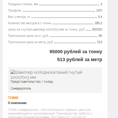
Толщина стенки, мм
3
Профиль
10П
Вес 1 метра, кг
5.4
Количество метров в 1 тонне
185.2
Цена на гнутый швеллер 100x70х3 мм за тонну, руб
95000
Прогнозная цена за кг, руб
95
Прогнозная цена за метр, руб
513
95000
рублей за тонну
513
рублей за метр
Представительство / склад:
Симферополь
ТНМК
О компании:
ТНМК Симферополь - Металлопрокат чёрный, цветной,
нержавеющий и оцинкованный. Производство, работа с
заводами производителями. Поставка от 1 штуки до