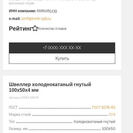
вагонных норм
ИНН компании:
6686085239
e-mail:
simf@tnmk-spb.ru
Рейтинг
Количество отзывов:
+7 (XXX) ХХХ ХХ-ХХ
Купить
Швеллер холоднокатаный гнутый
100x50х4 мм
Артикул 5953-39976
ГОСТ
ГОСТ 8278-83
Марка стали
Ст3
Тип
Холоднокатаный гнутый
Размер, мм
100X50