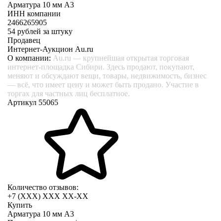
Арматура 10 мм А3
ИНН компании
2466265905
54
рублей за штуку
Продавец
Интернет-Аукцион Au.ru
О компании:
Au.ru — крупнейшая открытая торговая
интернет-площадка Сибири. Здесь продают, покупают,
меняют и обсуждают вещи, товары, недвижимость, бизнес
— всё, что имеет цену и может быть продано. Участие в
торгах для частных лиц бесплатное.
Артикул 55065
Количество отзывов:
+7 (XXX) ХХХ ХХ-ХХ
Купить
Арматура 10 мм А3