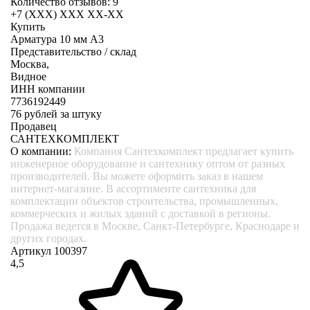
Количество отзывов: 9
+7 (XXX) ХХХ ХХ-ХХ
Купить
Арматура 10 мм А3
Представительство / склад
Москва,
Видное
ИНН компании
7736192449
76
рублей за штуку
Продавец
САНТЕХКОМПЛЕКТ
О компании:
Компания Сантехкомплект предлагает купить
инженерное оборудование и сантехнику оптом от разных
производителей. Вы можете оформить заказ в нашем
интернет-магазине. В ассортименте сантехника для
комплектации объектов строительства, промышленных,
коммерческих и жилых зданий с доставкой в регионы.
Продажа ведется в Москве, Санкт-Петербурге, Краснодаре и
других городах.
Артикул 100397
4,5