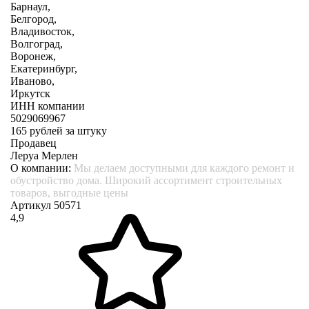
Барнаул,
Белгород,
Владивосток,
Волгоград,
Воронеж,
Екатеринбург,
Иваново,
Иркутск
ИНН компании
5029069967
165
рублей за штуку
Продавец
Леруа Мерлен
О компании:
Мы делаем доступными для каждого ремонт и
обустройство дома. Широкий ассортимент строительных
товаров, выгодные цены
Артикул 50571
4,9