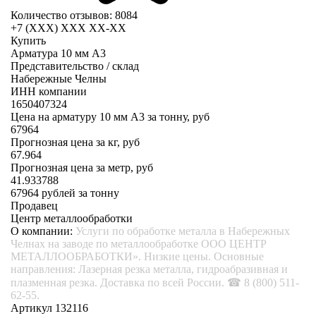
Количество отзывов: 8084
+7 (XXX) ХХХ ХХ-ХХ
Купить
Арматура 10 мм А3
Представительство / склад
Набережные Челны
ИНН компании
1650407324
Цена на арматуру 10 мм А3 за тонну, руб
67964
Прогнозная цена за кг, руб
67.964
Прогнозная цена за метр, руб
41.933788
67964
рублей за тонну
Продавец
Центр металлообработки
О компании:
Услуги по обработке металла в Набережных
Челнах на заводе по металлообработке ООО ЦЕНТР
МЕТАЛЛООБРАБОТКИ». Низкие цены. Основные
направления: Лазерная резка металла, гидроабразивная и
плазменная резка. Доставка по всей России. ☎ 8 (800) 511-
62-55.
Артикул 132116