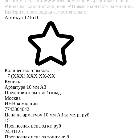
розницу в России ➤➤➤ MetalloProkat: ✔Сравнивайте цены.
✔Большая база поставщиков. ✔Прямые контакты компаний.
Выберите поставщика самостоятельно!
Артикул 121611
Количество отзывов:
+7 (XXX) ХХХ ХХ-ХХ
Купить
Арматура 10 мм А3
Представительство / склад
Москва
ИНН компании
7743364642
Цена на арматуру 10 мм А3 за метр, руб
15
Прогнозная цена за кг, руб
24.31125
Прогнозная цена за тонну, руб