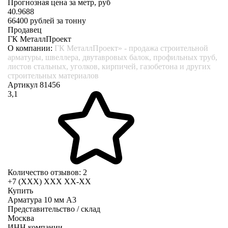
Прогнозная цена за метр, руб
40.9688
66400
рублей за тонну
Продавец
ГК МеталлПроект
О компании:
ГК МеталлПроект» - продажа строительной
арматуры, швеллера, двутавровых балок, профильных труб,
листов стальных, уголков, кирпичей, газобетона и других
строительных материалов
Артикул 81456
3,1
Количество отзывов: 2
+7 (XXX) ХХХ ХХ-ХХ
Купить
Арматура 10 мм А3
Представительство / склад
Москва
ИНН компании