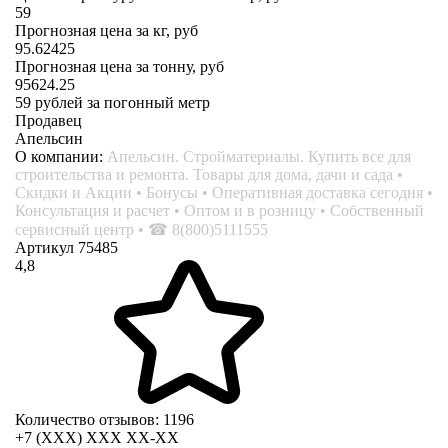
59
Прогнозная цена за кг, руб
95.62425
Прогнозная цена за тонну, руб
95624.25
59
рублей за погонный метр
Продавец
Апельсин
О компании:
Апельсин. Стройматериалы. Купить все для
строительства и ремонта. Товары для дома, дачи и сада •
Скидки и Акции • Бонусы • Оперативная доставка сегодня •
Консультация и расчет • Оптом и в розницу • Собственный
сервисный центр • ☎ 8(800)5111555
Артикул 75485
4,8
Количество отзывов: 1196
+7 (XXX) ХХХ ХХ-ХХ