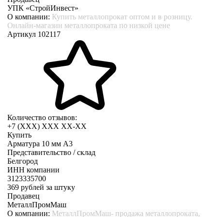
УПК «СтройИнвест»
О компании:
Купить металлопрокат оптом и в розницу.
Онлайн-магазин металлопроката по низкой цене
Артикул 102117
Количество отзывов:
+7 (XXX) ХХХ ХХ-ХХ
Купить
Арматура 10 мм А3
Представительство / склад
Белгород
ИНН компании
3123335700
369
рублей за штуку
Продавец
МеталлПромМаш
О компании:
МеталлПромМаш- продажа металлопроката,