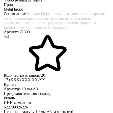
44600
рублей за тонну
Продавец
Metal Бюро
О компании:
Металл Бюро - это мониторинг цен и продажа
металлопродукции всегда по минимальным ценам,
ежедневное обновление цен, актуальная информация о
наличии металлопроката на складах.
Артикул 71300
4,3
Количество отзывов: 20
+7 (XXX) ХХХ ХХ-ХХ
Купить
Арматура 10 мм А3
Представительство / склад
Рязань
ИНН компании
622700326226
Цена на арматуру 10 мм А3 за метр, руб