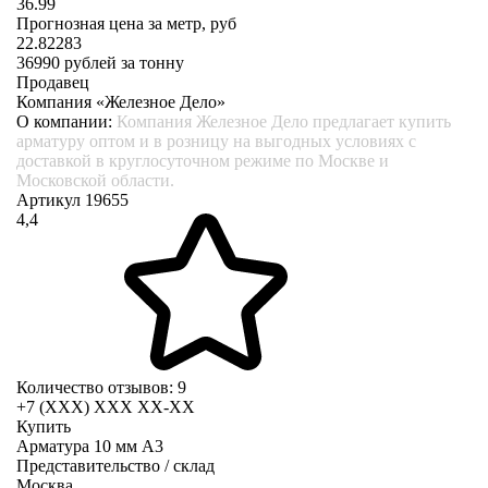
36.99
Прогнозная цена за метр, руб
22.82283
36990
рублей за тонну
Продавец
Компания «Железное Дело»
О компании:
Компания Железное Дело предлагает купить
арматуру оптом и в розницу на выгодных условиях с
доставкой в круглосуточном режиме по Москве и
Московской области.
Артикул 19655
4,4
Количество отзывов: 9
+7 (XXX) ХХХ ХХ-ХХ
Купить
Арматура 10 мм А3
Представительство / склад
Москва