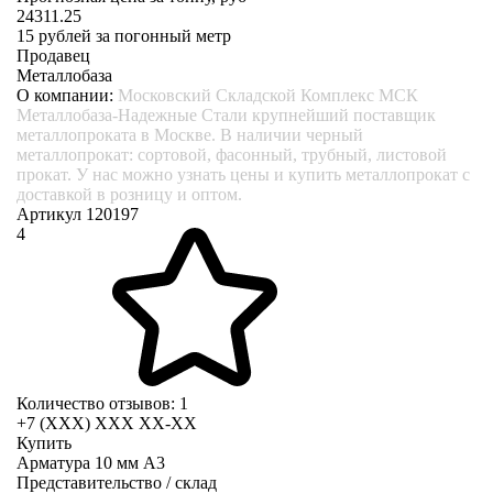
24311.25
15
рублей за погонный метр
Продавец
Металлобаза
О компании:
Московский Складской Комплекс МСК
Металлобаза-Надежные Стали крупнейший поставщик
металлопроката в Москве. В наличии черный
металлопрокат: сортовой, фасонный, трубный, листовой
прокат. У нас можно узнать цены и купить металлопрокат с
доставкой в розницу и оптом.
Артикул 120197
4
Количество отзывов: 1
+7 (XXX) ХХХ ХХ-ХХ
Купить
Арматура 10 мм А3
Представительство / склад