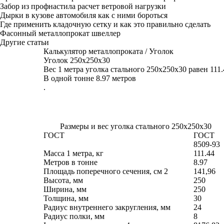
Забор из профнастила расчет ветровой нагрузки
Дырки в кузове автомобиля как с ними бороться
Где применить кладочную сетку и как это правильно сделать
Фасонный металлопрокат швеллер
Другие статьи
Калькулятор металлопроката
/
Уголок
Уголок 250х250х30
Вес 1 метра уголка стального 250х250х30 равен 111.
В одной тонне 8.97 метров
.
Размеры и вес
уголка стального 250х250х30
ГОСТ
ГОСТ
8509-93
Масса 1 метра, кг
111.44
Метров в тонне
8.97
Площадь поперечного сечения, см
2
141,96
Высота, мм
250
Ширина, мм
250
Толщина, мм
30
Радиус внутреннего закругления, мм
24
Радиус полки, мм
8