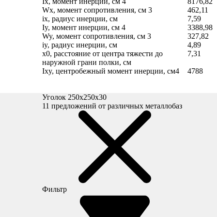
Ix, момент инерции, см
4
8176,82
Wx, момент сопротивления, см
3
462,11
ix, радиус инерции, см
7,59
Iy, момент инерции, см
4
3388,98
Wy, момент сопротивления, см
3
327,82
iy, радиус инерции, см
4,89
x0, расстояние от центра тяжести до
7,31
наружной грани полки, см
Ixy, центробежный момент инерции, см4
4788
Уголок 250х250х30
11
предложений от различных металлобаз
Фильтр