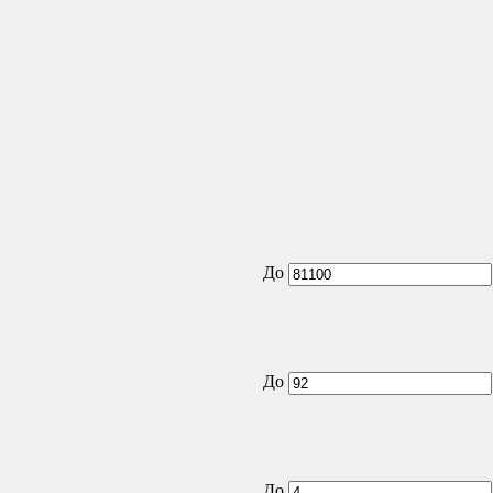
До
До
До