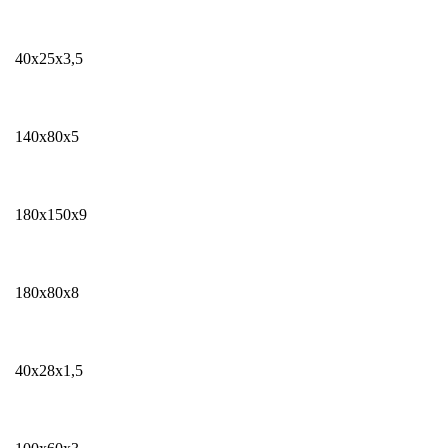
40x25х3,5
140x80х5
180x150х9
180x80х8
40x28х1,5