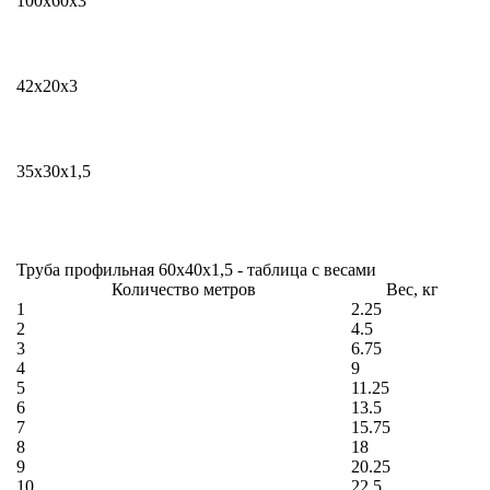
100x60х3
42x20х3
35x30х1,5
Труба профильная 60x40х1,5 - таблица с весами
Количество метров
Вес, кг
1
2.25
2
4.5
3
6.75
4
9
5
11.25
6
13.5
7
15.75
8
18
9
20.25
10
22.5