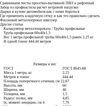
Сравниваем листы просечно-вытяжной ПВЛ и рифленый
Забор из профнастила расчет ветровой нагрузки
Дырки в кузове автомобиля как с ними бороться
Где применить кладочную сетку и как это правильно сделать
Фасонный металлопрокат швеллер
Другие статьи
Калькулятор металлопроката
/
Трубы профильные
Труба профильная 60x40х1,5
Вес 1 метра профильной трубы 60x40х1,5 равен 2.25 кг
В одной тонне 444.44 метров
.
Размеры и вес
ГОСТ
ГОСТ 8645-68
Масса 1 метра, кг
2.25
Метров в тонне
444.44
Площадь поперечного сечения, см
2
2,87
Высота, мм
60
Ширина, мм
40
Толщина, мм
1,5
Радиус полки, мм
4,85
Ix, момент инерции, см
4
7,79