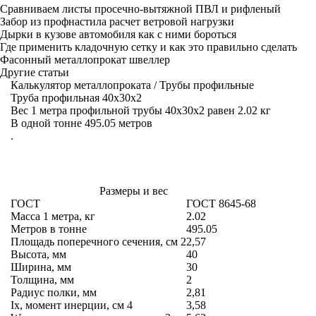
Сравниваем листы просечно-вытяжной ПВЛ и рифленый
Забор из профнастила расчет ветровой нагрузки
Дырки в кузове автомобиля как с ними бороться
Где применить кладочную сетку и как это правильно сделать
Фасонный металлопрокат швеллер
Другие статьи
Калькулятор металлопроката
/
Трубы профильные
Труба профильная 40x30х2
Вес 1 метра профильной трубы 40x30х2 равен 2.02 кг
В одной тонне 495.05 метров
.
Размеры и вес
ГОСТ
ГОСТ 8645-68
Масса 1 метра, кг
2.02
Метров в тонне
495.05
Площадь поперечного сечения, см
2
2,57
Высота, мм
40
Ширина, мм
30
Толщина, мм
2
Радиус полки, мм
2,81
Ix, момент инерции, см
4
3,58