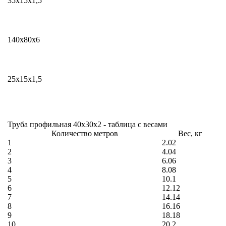
35x15х1,5
140x80х6
25x15х1,5
Труба профильная 40x30х2 - таблица с весами
Количество метров
Вес, кг
1
2.02
2
4.04
3
6.06
4
8.08
5
10.1
6
12.12
7
14.14
8
16.16
9
18.18
10
20.2