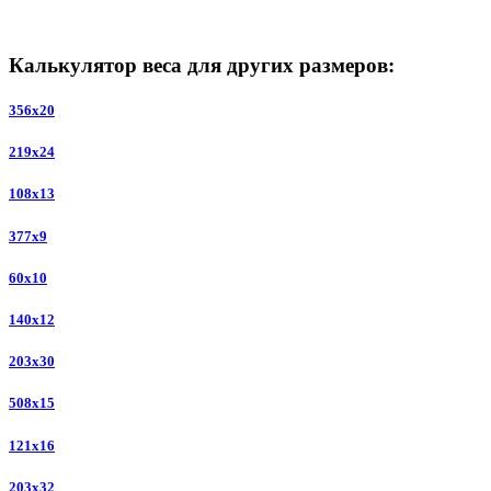
Калькулятор веса для других размеров:
356x20
219x24
108x13
377x9
60x10
140x12
203x30
508x15
121x16
203x32