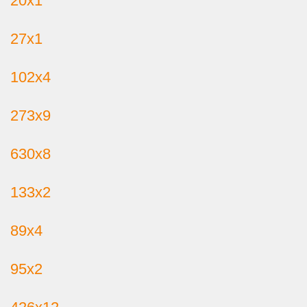
20х1
27х1
102х4
273х9
630х8
133х2
89х4
95х2