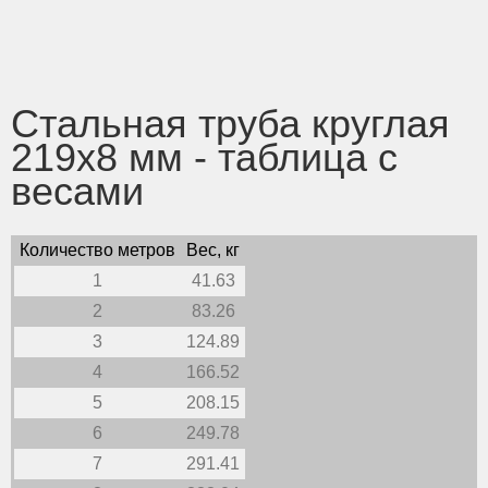
Стальная труба круглая
219х8 мм - таблица с
весами
Количество метров
Вес, кг
1
41.63
2
83.26
3
124.89
4
166.52
5
208.15
6
249.78
7
291.41