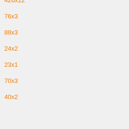
426х12
76х3
88х3
24х2
23х1
70х3
40х2