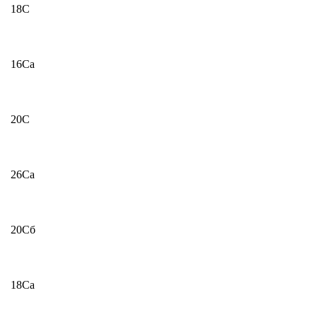
18С
16Са
20С
26Са
20Сб
18Са