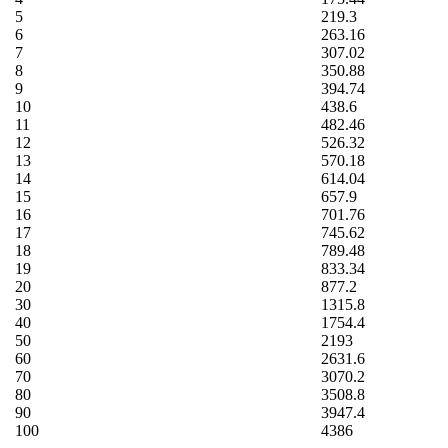
5
219.3
6
263.16
7
307.02
8
350.88
9
394.74
10
438.6
11
482.46
12
526.32
13
570.18
14
614.04
15
657.9
16
701.76
17
745.62
18
789.48
19
833.34
20
877.2
30
1315.8
40
1754.4
50
2193
60
2631.6
70
3070.2
80
3508.8
90
3947.4
100
4386