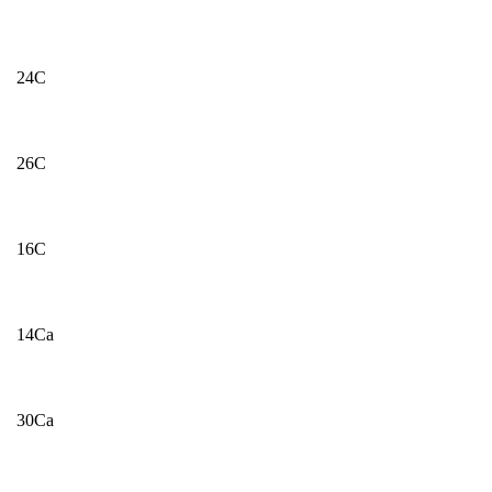
24С
26С
16С
14Са
30Са