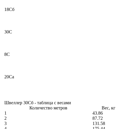
18Сб
30С
8С
20Са
Швеллер 30Сб - таблица с весами
Количество метров
Вес, кг
1
43.86
2
87.72
3
131.58
4
175.44