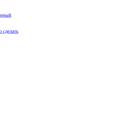
леный
о сделать