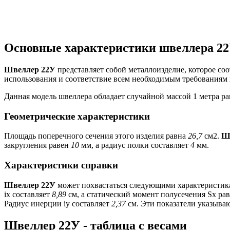
Основные характеристики швеллера 2
Швеллер 22У
представляет собой металлоизделие, которое со
использования и соответствие всем необходимым требованиям 
Данная модель швеллера обладает случайной массой 1 метра р
Геометрические характеристики
Площадь поперечного сечения этого изделия равна
26,7
см2.
Ш
закругления равен
10
мм, а радиус полки составляет
4
мм.
Характеристики справки
Швеллер 22У
может похвастаться следующими характеристика
ix составляет
8,89
см, а статический момент полусечения Sx ра
Радиус инерции iy составляет
2,37
см. Эти показатели указыва
Швеллер 22У - таблица с весами