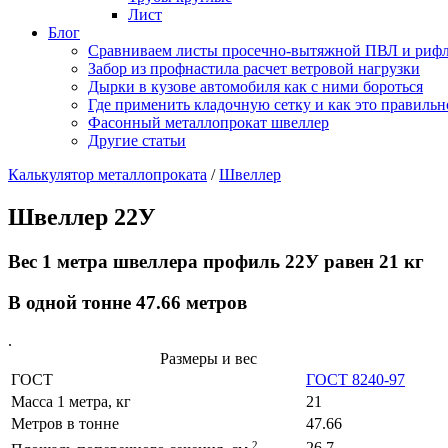
Лист
Блог
Сравниваем листы просечно-вытяжной ПВЛ и риф
Забор из профнастила расчет ветровой нагрузки
Дырки в кузове автомобиля как с ними бороться
Где применить кладочную сетку и как это правильн
Фасонный металлопрокат швеллер
Другие статьи
Калькулятор металлопроката
/
Швеллер
Швеллер 22У
Вес 1 метра швеллера профиль 22У равен 21 кг
В одной тонне 47.66 метров
.
Размеры и вес
ГОСТ
ГОСТ 8240-97
Масса 1 метра, кг
21
Метров в тонне
47.66
2
26,7