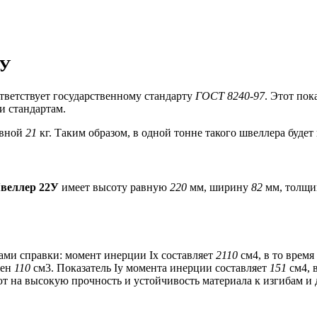
2У
ответствует государственному стандарту
ГОСТ 8240-97
. Этот пок
и стандартам.
авной
21
кг. Таким образом, в одной тонне такого швеллера буде
веллер 22У
имеет высоту равную
220
мм, ширину
82
мм, толщ
ми справки: момент инерции Ix составляет
2110
см4, в то врем
вен
110
см3. Показатель Iy момента инерции составляет
151
см4, 
ют на высокую прочность и устойчивость материала к изгибам и