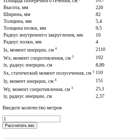
Площадь поперечного сечения, см
Высота, мм
220
Ширина, мм
82
Толщина, мм
5,4
Толщина полки, мм
9,5
Радиус внутреннего закругления, мм
10
Радиус полки, мм
4
4
2110
Ix, момент инерции, см
3
192
Wx, момент сопротивления, см
ix, радиус инерции, см
8,89
3
110
Sx, статический момент полусечения, см
4
151
Iy, момент инерции, см
3
25,1
Wy, момент сопротивления, см
iy, радиус инерции, см
2,37
Введите количество метров
Рассчитать вес