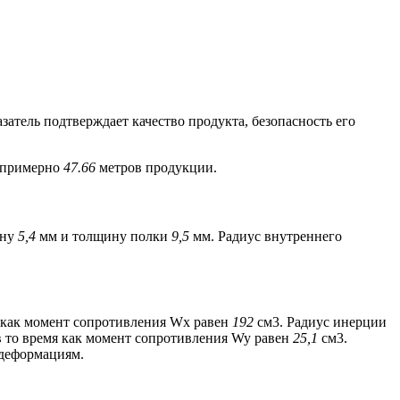
азатель подтверждает качество продукта, безопасность его
т примерно
47.66
метров продукции.
ину
5,4
мм и толщину полки
9,5
мм. Радиус внутреннего
я как момент сопротивления Wx равен
192
см3. Радиус инерции
в то время как момент сопротивления Wy равен
25,1
см3.
 деформациям.