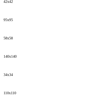
42х42
95х95
58х58
140х140
34х34
110х110