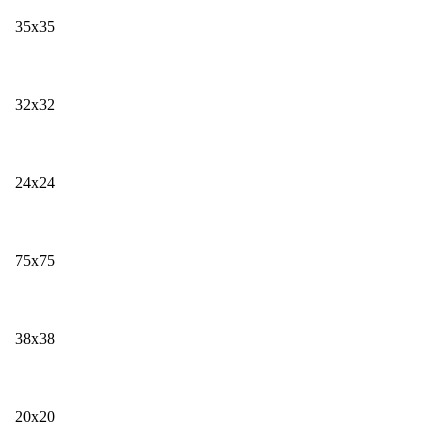
35х35
32х32
24х24
75х75
38х38
20х20