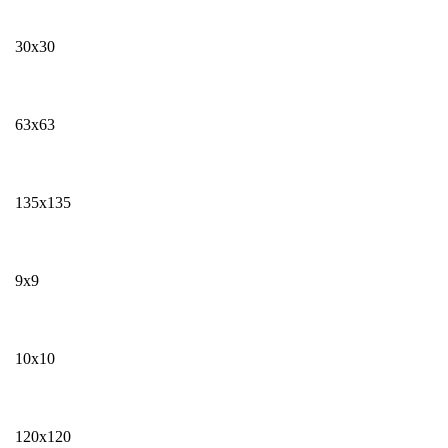
30х30
63х63
135х135
9х9
10х10
120х120