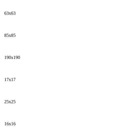
63х63
85х85
190х190
17х17
25х25
16х16