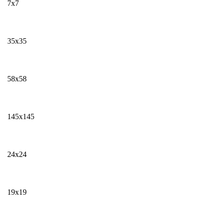
7х7
35х35
58х58
145х145
24х24
19х19