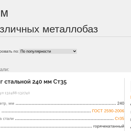
мм
зличных металлобаз
ровать по:
али:
г стальной 240 мм Ст35
ул 132488-132740
етр, мм
240
Т
ГОСТ 2590-2006
а стали
Ст35
горячекатанный