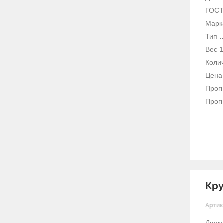
ГОС
Марк
Тип
Вес 1
Колич
Цена 
Прогн
Прогн
Кру
Артик
Диам