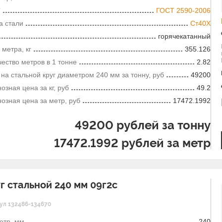
Т
ГОСТ 2590-2006
а стали
Ст40Х
горячекатанный
 метра, кг
355.126
ество метров в 1 тонне
2.82
на стальной круг диаметром 240 мм за тонну, руб
49200
озная цена за кг, руб
49.2
озная цена за метр, руб
17472.1992
49200
рублей за тонну
17472.1992
рублей за метр
г стальной 240 мм 09г2с
ул 132486-134670
етр, мм
240