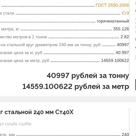
Т
ГОСТ 2590-2006
а стали
Ст3
горячекатанный
 метра, кг
355.126
ество метров в 1 тонне
2.82
на стальной круг диаметром 240 мм за тонну, руб
40997
озная цена за кг, руб
40.997
озная цена за метр, руб
14559.100622
40997
рублей за тонну
14559.100622
рублей за метр
г стальной 240 мм Ст40Х
ул 132485-134669
етр, мм
240