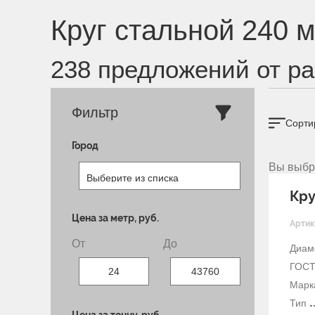
Круг стальной 240 
238
предложений от ра
Фильтр
Сорти
Город
Вы выбр
Кру
Цена за метр, руб.
Артик
От
До
Диам
ГОС
Марк
Тип