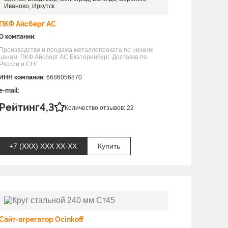
Иваново, Иркутск
ПКФ Айсберг АС
О компании:
Производство и продажа металлопроката по низким
ценам. ПКФ Айсберг АС Екатеринбург. Доставка по
России и СНГ
ИНН компании:
6686056870
e-mail:
Рейтинг
4,3
Количество отзывов: 22
+7 (XXX) ХХХ ХХ-ХХ
Купить
Сайт-агрегатор Ocinkoff