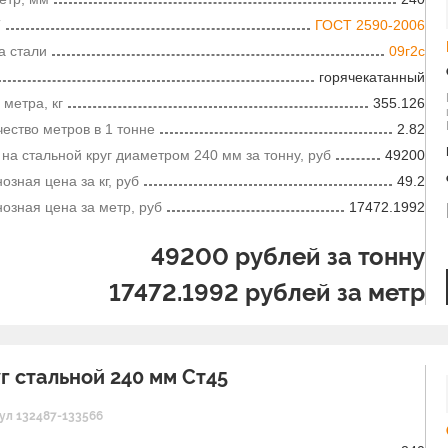
Т
ГОСТ 2590-2006
а стали
09г2с
горячекатанный
 метра, кг
355.126
ество метров в 1 тонне
2.82
на стальной круг диаметром 240 мм за тонну, руб
49200
озная цена за кг, руб
49.2
озная цена за метр, руб
17472.1992
49200
рублей за тонну
17472.1992
рублей за метр
г стальной 240 мм Ст45
ул 132487-133566