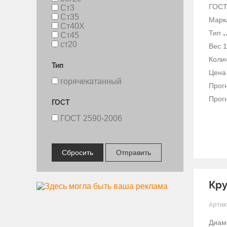
ГОС
Ст3
Ст35
Марк
Ст40Х
Тип
Ст45
ст20
Вес 1
Колич
Тип
Цена 
горячекатанный
Прогн
Прогн
ГОСТ
ГОСТ 2590-2006
Сбросить
Отправить
Кру
Артик
Диам