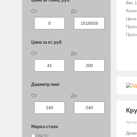
Цена за тонну, руб.
Вес 1
Колич
От
До
Цена 
Прогн
Прогн
Цена за кг, руб.
От
До
Диаметр (мм)
От
До
Кру
Артик
Марка стали
Диам
09г2с