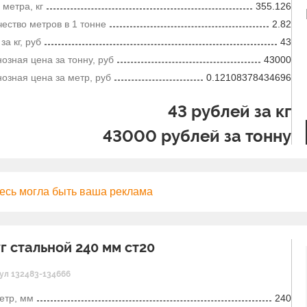
 метра, кг
355.126
ество метров в 1 тонне
2.82
за кг, руб
43
озная цена за тонну, руб
43000
озная цена за метр, руб
0.12108378434696
43
рублей за кг
43000
рублей за тонну
г стальной 240 мм ст20
ул 132483-134666
етр, мм
240