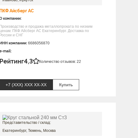
Иваново, Иркутск
ПКФ Айсберг АС
О компании:
Производство и продажа металлопроката по низким
ценам. ПКФ Айсберг АС Екатеринбург. Доставка по
России и СНГ
ИНН компании:
6686056870
e-mail:
Рейтинг
4,3
Количество отзывов: 22
+7 (XXX) ХХХ ХХ-ХХ
Купить
Представительство / склад:
Екатеринбург, Тюмень, Москва