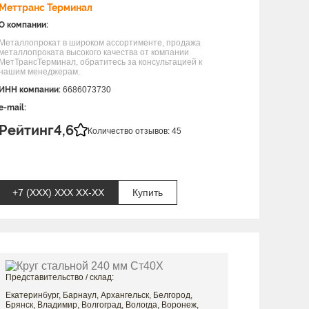
Меттранс Терминал
О компании:
Металлопрокат в широком ассортименте, продажа
металлопроката высокого качества от компании
МетТрансТерминал, обратитесь за консультацией к
нашим менеджерам.
ИНН компании:
6686073730
e-mail:
Рейтинг
4,6
Количество отзывов: 45
+7 (XXX) ХХХ ХХ-ХХ
Купить
Представительство / склад:
Екатеринбург, Барнаул, Архангельск, Белгород,
Брянск, Владимир, Волгоград, Вологда, Воронеж,