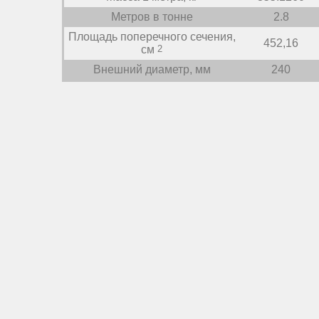
Метров в тонне
2.8
Площадь поперечного сечения,
452,16
см
2
Внешний диаметр, мм
240