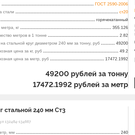
Т
ГОСТ 2590-2006
а стали
ст20
горячекатанный
 метра, кг
355.126
ество метров в 1 тонне
2.82
на стальной круг диаметром 240 мм за тонну, руб
49200
озная цена за кг, руб
49.2
озная цена за метр, руб
17472.1992
49200
рублей за тонну
17472.1992
рублей за метр
г стальной 240 мм Ст3
ул 132484-134667
етр, мм
240