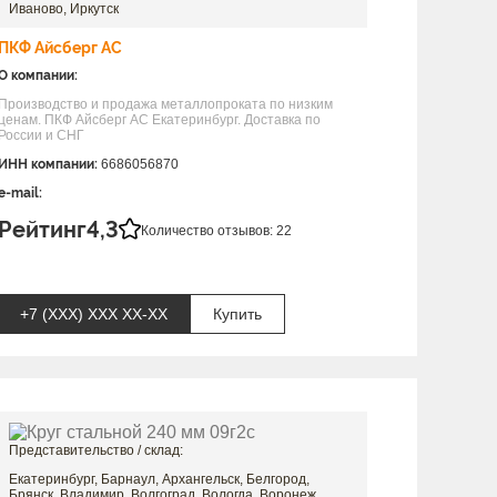
Иваново, Иркутск
ПКФ Айсберг АС
О компании:
Производство и продажа металлопроката по низким
ценам. ПКФ Айсберг АС Екатеринбург. Доставка по
России и СНГ
ИНН компании:
6686056870
e-mail:
Рейтинг
4,3
Количество отзывов: 22
+7 (XXX) ХХХ ХХ-ХХ
Купить
Представительство / склад:
Екатеринбург, Барнаул, Архангельск, Белгород,
Брянск, Владимир, Волгоград, Вологда, Воронеж,