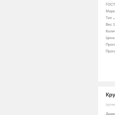
ГОС
Марк
Тип
Вес 1
Колич
Цена 
Прогн
Прогн
Кру
Артик
Диам