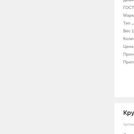
ГОС
Марк
Тип
Вес 1
Колич
Цена 
Прогн
Прогн
Кру
Артик