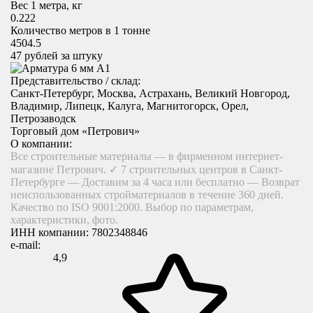
Вес 1 метра, кг
0.222
Количество метров в 1 тонне
4504.5
47
рублей за штуку
Представительство / склад:
Санкт-Петербург, Москва, Астрахань, Великий Новгород,
Владимир, Липецк, Калуга, Магнитогорск, Орел,
Петрозаводск
Торговый дом «Петрович»
О компании:
Все строительные материалы — в фирменном интернет-
магазине Петрович. ✓ 7 строительных центров в Санкт-
Петербурге — Доставим за 4 часа или бесплатно — Возврат
неиспользованных стройматериалов в течение 360 дней.
Качество по ISO 9001:2000. Выбор по параметрам,
характеристики, фото.
ИНН компании:
7802348846
e-mail:
4,9