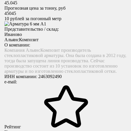
45.045
Прогнозная цена за тонну, руб
45045
10
рублей за погонный метр
Представительство / склад:
Иваново
АльянсКомпозит
О компании:
Компания АльянсКомпозит производитель
стеклопластиковой арматуры. Она была создана в 2012 году,
тогда была запущена линия производства. Сейчас
производство состоит из 10 установок по изготовлению
арматуры и по изготовлению стеклопластиковой сетки.
ИНН компании:
2463092490
e-mail:
Рейтинг