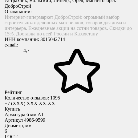
Астрахань, Волжский, Липецк, Орел, Магнитогорск
ДоброСтрой
О компании:
Интернет-гипермаркет ДоброСтрой: огромный выбор
строительно-отделочных материалов, товаров для дома и
интерьера. Ежедневные акции на сотни товаров. Скидки до
15%. Доставка по всей России и Казахстану
ИНН компании:
3015042714
e-mail:
4,7
Рейтинг
Количество отзывов: 1095
+7 (XXX) ХХХ ХХ-ХХ
Купить
Арматура 6 мм А1
Артикул 4986-9599
Диаметр, мм
6
ГОСТ