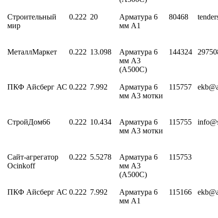
Строительный
0.222
20
Арматура 6
80468
tender
мир
мм А1
МеталлМаркет
0.222
13.098
Арматура 6
144324
2975
мм А3
(А500С)
ПКФ Айсберг АС
0.222
7.992
Арматура 6
115757
ekb@as
мм А3 мотки
СтройДом66
0.222
10.434
Арматура 6
115755
info@
мм А3 мотки
Сайт-агрегатор
0.222
5.5278
Арматура 6
115753
Ocinkoff
мм А3
(А500С)
ПКФ Айсберг АС
0.222
7.992
Арматура 6
115166
ekb@as
мм А1