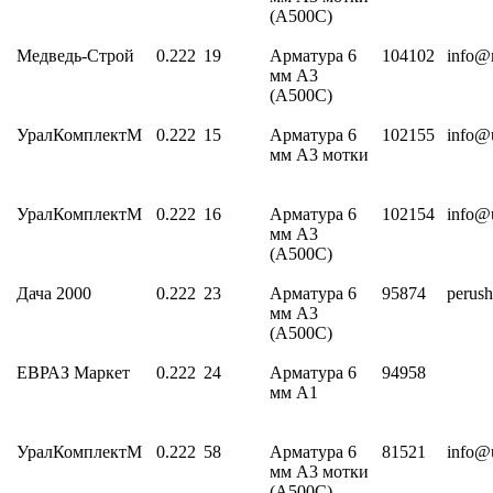
(А500С)
Медведь-Строй
0.222
19
Арматура 6
104102
info@
мм А3
(А500С)
УралКомплектМ
0.222
15
Арматура 6
102155
info@
мм А3 мотки
УралКомплектМ
0.222
16
Арматура 6
102154
info@
мм А3
(А500С)
Дача 2000
0.222
23
Арматура 6
95874
perus
мм А3
(А500С)
ЕВРАЗ Маркет
0.222
24
Арматура 6
94958
мм А1
УралКомплектМ
0.222
58
Арматура 6
81521
info@
мм А3 мотки
(А500С)