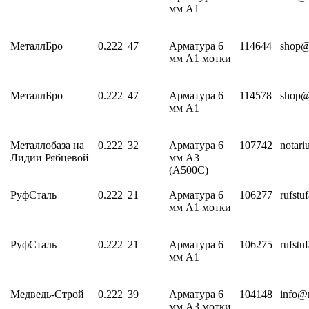
мм А1
МеталлБро
0.222
47
Арматура 6
114644
shop@
мм А1 мотки
МеталлБро
0.222
47
Арматура 6
114578
shop@
мм А1
Металлобаза на
0.222
32
Арматура 6
107742
notari
Лидии Рябцевой
мм А3
(А500С)
РуфСталь
0.222
21
Арматура 6
106277
rufst
мм А1 мотки
РуфСталь
0.222
21
Арматура 6
106275
rufst
мм А1
Медведь-Строй
0.222
39
Арматура 6
104148
info@
мм А3 мотки