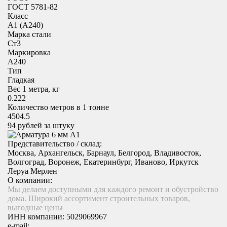
ГОСТ 5781-82
Класс
А1 (А240)
Марка стали
Ст3
Маркировка
А240
Тип
Гладкая
Вес 1 метра, кг
0.222
Количество метров в 1 тонне
4504.5
94
рублей за штуку
Представительство / склад:
Москва, Архангельск, Барнаул, Белгород, Владивосток,
Волгоград, Воронеж, Екатеринбург, Иваново, Иркутск
Леруа Мерлен
О компании:
Мы делаем доступными для каждого ремонт и обустройство
дома. Широкий ассортимент строительных товаров,
выгодные цены
ИНН компании:
5029069967
e-mail: