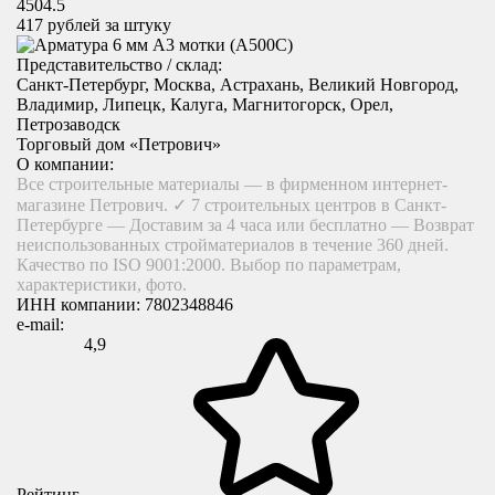
4504.5
417
рублей за штуку
Представительство / склад:
Санкт-Петербург, Москва, Астрахань, Великий Новгород,
Владимир, Липецк, Калуга, Магнитогорск, Орел,
Петрозаводск
Торговый дом «Петрович»
О компании:
Все строительные материалы — в фирменном интернет-
магазине Петрович. ✓ 7 строительных центров в Санкт-
Петербурге — Доставим за 4 часа или бесплатно — Возврат
неиспользованных стройматериалов в течение 360 дней.
Качество по ISO 9001:2000. Выбор по параметрам,
характеристики, фото.
ИНН компании:
7802348846
e-mail:
4,9
Рейтинг