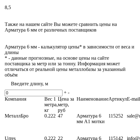
8,5
Также на нашем сайте Вы можете
сравнить цены на
Арматура 6 мм
от различных поставщиков
Арматура 6 мм - калькулятор цены* в зависимости от веса и
длины
* - данные прогнозные, на основе цены на сайте
поставщика за метр или за тонну. Информация может
отличаться от реальной цены металлобазы за указанный
объём
Введите длину, м
+
-
Компания
Вес 1
Цена за
Наименование
Артикул
E-mail
метра,
метр,
кг
руб
МеталлБро
0.222
47
Арматура 6
115252
sale@m
мм А1 мотки
Urres
0.222
22
Арматура 6
115142
info@u