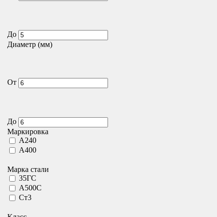
До
Диаметр (мм)
От
До
Маркировка
А240
А400
Марка стали
35ГС
А500С
Ст3
Класс