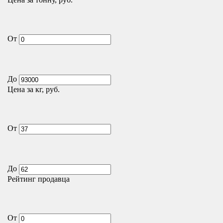
От
До
Цена за кг, руб.
От
До
Рейтинг продавца
От