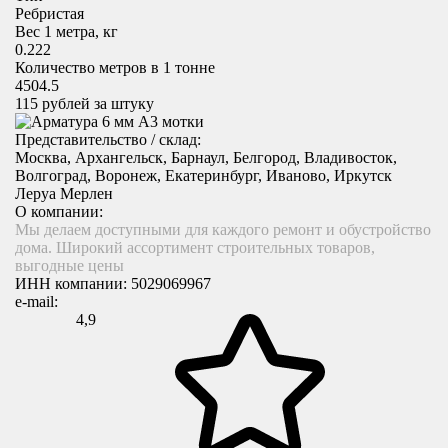
Ребристая
Вес 1 метра, кг
0.222
Количество метров в 1 тонне
4504.5
115
рублей за штуку
Представительство / склад:
Москва, Архангельск, Барнаул, Белгород, Владивосток,
Волгоград, Воронеж, Екатеринбург, Иваново, Иркутск
Леруа Мерлен
О компании:
Мы делаем доступными для каждого ремонт и обустройство
дома. Широкий ассортимент строительных товаров,
выгодные цены
ИНН компании:
5029069967
e-mail:
4,9