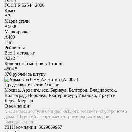
ГОСТ Р 52544-2006
Класс
А3
Марка стали
А500С
Маркировка
А400
Тип
Ребристая
Вес 1 метра, кг
0.222
Количество метров в 1 тонне
4504.5
370
рублей за штуку
Представительство / склад:
Москва, Архангельск, Барнаул, Белгород, Владивосток,
Волгоград, Воронеж, Екатеринбург, Иваново, Иркутск
Леруа Мерлен
О компании:
Мы делаем доступными для каждого ремонт и обустройство
дома. Широкий ассортимент строительных товаров,
выгодные цены
ИНН компании:
5029069967