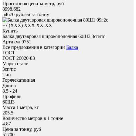
Прогнозная цена за метр, руб
8998.682
54670
рублей за тонну
+7 (XXX) ХХХ ХХ-ХХ
Купить
Балка двутавровая широкополочная 60Ш3 3сп/пс
Артикул 9751
Все предложения в категории
Балка
ГОСТ
ГОСТ 26020-83
Марка стали
3сп/пс
Тип
Горячекатанная
Длина
8.5 - 24
Профиль
60Ш3
Масса 1 метра, кг
205.5
Количество метров в 1 тонне
4.87
Цена за тонну, руб
51700