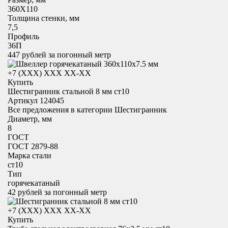
360X110
Толщина стенки, мм
7,5
Профиль
36П
447
рублей за погонный метр
+7 (XXX) ХХХ ХХ-ХХ
Купить
Шестигранник стальной 8 мм ст10
Артикул 124045
Все предложения в категории
Шестигранник
Диаметр, мм
8
ГОСТ
ГОСТ 2879-88
Марка стали
ст10
Тип
горячекатаный
42
рублей за погонный метр
+7 (XXX) ХХХ ХХ-ХХ
Купить