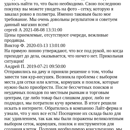
удалось найти то, что было необходимо. Свою последнюю
покупку вы можете увидеть на фото - сетку, которую я
заказал ровно в полметра. Именно таковым было мое
требование. Мы очень довольны результатом и советуем
данный магазин всем!
сергей А
2021-08-08 13:31:00
Цены приемлемые, отсутствуют очереди, вежливые
продавцы.
Виктор Ф.
2020-03-13 13:01:00
На прямую линию утверждают, что все под рукой, но когда
приходит до дела, оказывается, что ничего нет. Прикольная
ситуация!
Андрей П.
2019-07-21 09:50:00
Отправились на дачу и приняли решение о том, чтобы
завести там кур-несушек. Возникла проблема с выбором
места для сетки или клеток, кормушек и поилок, которые
нужно было приобрести. После бессчетных поисков и
неудачных походов по местным рынкам и торговым
центрам, где либо товар был слишком дорог, либо не
подходил, мы потратили кучу времени. В итоге решили
искать в интернете. Обратились в компанию Лайт-ферма и
узнали, что у них все есть! Посещение их склада было для
нас удивлением, так как мы были поражены великолепным
выбором сеток, кормушек, поилок и инструментов для
создания клеток. Получив необходимую консультацию, мы